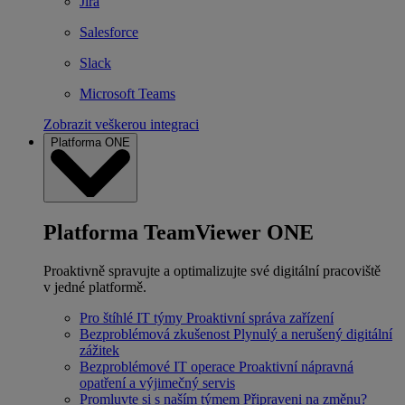
Jira
Salesforce
Slack
Microsoft Teams
Zobrazit veškerou integraci
Platforma ONE
Platforma TeamViewer ONE
Proaktivně spravujte a optimalizujte své digitální pracoviště
v jedné platformě.
Pro štíhlé IT týmy
Proaktivní správa zařízení
Bezproblémová zkušenost
Plynulý a nerušený digitální
zážitek
Bezproblémové IT operace
Proaktivní nápravná
opatření a výjimečný servis
Promluvte si s naším týmem
Připraveni na změnu?