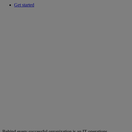
Get started
Behind every successful organization is an IT operations