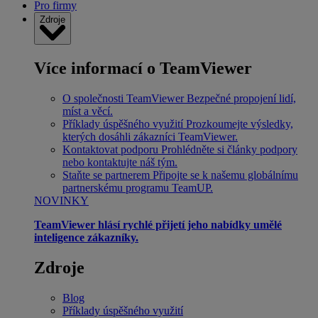
Pro firmy
Zdroje
Více informací o TeamViewer
O společnosti TeamViewer
Bezpečné propojení lidí,
míst a věcí.
Příklady úspěšného využití
Prozkoumejte výsledky,
kterých dosáhli zákazníci TeamViewer.
Kontaktovat podporu
Prohlédněte si články podpory
nebo kontaktujte náš tým.
Staňte se partnerem
Připojte se k našemu globálnímu
partnerskému programu TeamUP.
NOVINKY
TeamViewer hlásí rychlé přijetí jeho nabídky umělé
inteligence zákazníky.
Zdroje
Blog
Příklady úspěšného využití