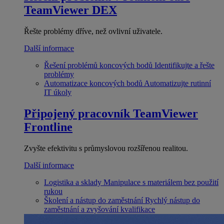
TeamViewer DEX
Řešte problémy dříve, než ovlivní uživatele.
Další informace
Řešení problémů koncových bodů
Identifikujte a řešte
problémy
Automatizace koncových bodů
Automatizujte rutinní
IT úkoly
Připojený pracovník
TeamViewer
Frontline
Zvyšte efektivitu s průmyslovou rozšířenou realitou.
Další informace
Logistika a sklady
Manipulace s materiálem bez použití
rukou
Školení a nástup do zaměstnání
Rychlý nástup do
zaměstnání a zvyšování kvalifikace