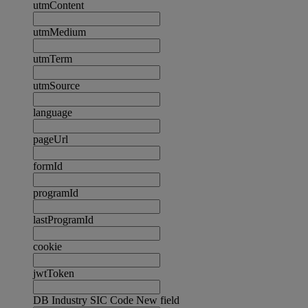
utmContent
utmMedium
utmTerm
utmSource
language
pageUrl
formId
programId
lastProgramId
cookie
jwtToken
DB Industry SIC Code New field