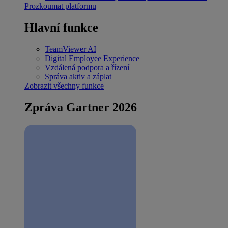
Prozkoumat platformu
Hlavní funkce
TeamViewer AI
Digital Employee Experience
Vzdálená podpora a řízení
Správa aktiv a záplat
Zobrazit všechny funkce
Zpráva Gartner 2026