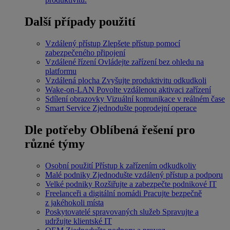
Další případy použití
Vzdálený přístup
Zlepšete přístup pomocí
zabezpečeného připojení
Vzdálené řízení
Ovládejte zařízení bez ohledu na
platformu
Vzdálená plocha
Zvyšujte produktivitu odkudkoli
Wake-on-LAN
Povolte vzdálenou aktivaci zařízení
Sdílení obrazovky
Vizuální komunikace v reálném čase
Smart Service
Zjednodušte poprodejní operace
Dle potřeby
Oblíbená řešení pro
různé týmy
Osobní použití
Přístup k zařízením odkudkoliv
Malé podniky
Zjednodušte vzdálený přístup a podporu
Velké podniky
Rozšiřujte a zabezpečte podnikové IT
Freelanceři a digitální nomádi
Pracujte bezpečně
z jakéhokoli místa
Poskytovatelé spravovaných služeb
Spravujte a
udržujte klientské IT