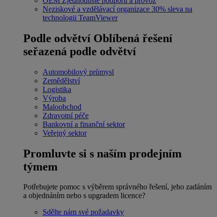
OEM
Zjednodušte podporu a provoz
Neziskové a vzdělávací organizace
30% sleva na
technologii TeamViewer
Podle odvětví
Oblíbená řešení
seřazená podle odvětví
Automobilový průmysl
Zemědělství
Logistika
Výroba
Maloobchod
Zdravotní péče
Bankovní a finanční sektor
Veřejný sektor
Promluvte si s naším prodejním
týmem
Potřebujete pomoc s výběrem správného řešení, jeho zadáním
a objednáním nebo s upgradem licence?
Sdělte nám své požadavky