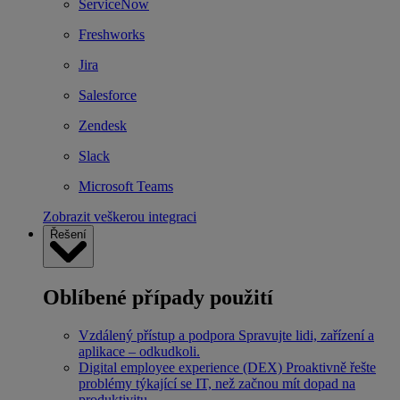
ServiceNow
Freshworks
Jira
Salesforce
Zendesk
Slack
Microsoft Teams
Zobrazit veškerou integraci
Řešení
Oblíbené případy použití
Vzdálený přístup a podpora
Spravujte lidi, zařízení a
aplikace – odkudkoli.
Digital employee experience (DEX)
Proaktivně řešte
problémy týkající se IT, než začnou mít dopad na
produktivitu.