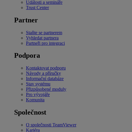
Události a semináře
Trust Center
Partner
Staňte se partnerem
Vyhledat partnera
Partneři pro integraci
Podpora
Kontaktovat podporu
Návody a příručky
Informační databáze
Stav systému
Přizpůsobené moduly
Pro vývojáře
Komunita
Společnost
O společnosti TeamViewer
Kariéra