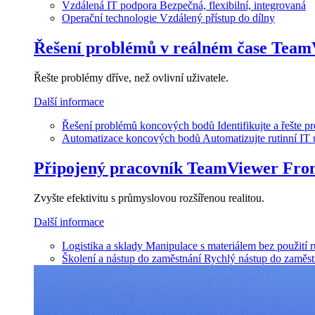
Vzdálená IT podpora
Bezpečná, flexibilní, integrovaná
Operační technologie
Vzdálený přístup do dílny
Řešení problémů v reálném čase
Team
Řešte problémy dříve, než ovlivní uživatele.
Další informace
Řešení problémů koncových bodů
Identifikujte a řešte 
Automatizace koncových bodů
Automatizujte rutinní IT
Připojený pracovník
TeamViewer Fron
Zvyšte efektivitu s průmyslovou rozšířenou realitou.
Další informace
Logistika a sklady
Manipulace s materiálem bez použití 
Školení a nástup do zaměstnání
Rychlý nástup do zaměst