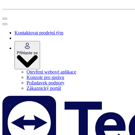
Kontaktovat prodejní tým
Přihlaste se
Otevření webové aplikace
Konzole pro správu
Požadavek podpory
Zákaznický portál