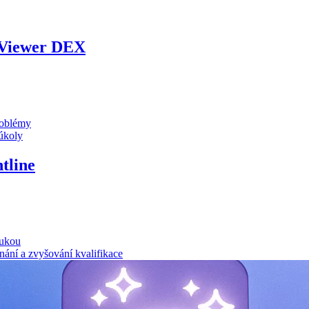
Viewer DEX
problémy
 úkoly
tline
rukou
nání a zvyšování kvalifikace