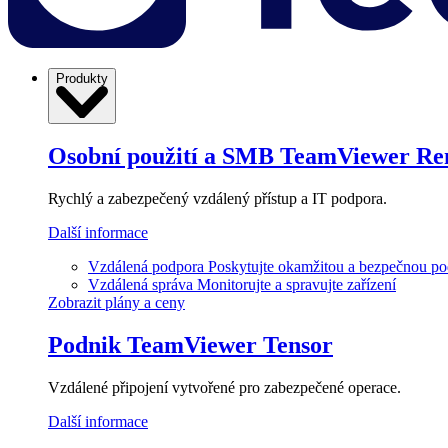
Produkty
Osobní použití a SMB
TeamViewer Re
Rychlý a zabezpečený vzdálený přístup a IT podpora.
Další informace
Vzdálená podpora
Poskytujte okamžitou a bezpečnou p
Vzdálená správa
Monitorujte a spravujte zařízení
Zobrazit plány a ceny
Podnik
TeamViewer Tensor
Vzdálené připojení vytvořené pro zabezpečené operace.
Další informace