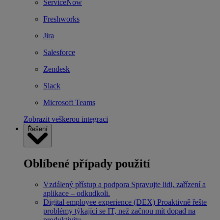
ServiceNow
Freshworks
Jira
Salesforce
Zendesk
Slack
Microsoft Teams
Zobrazit veškerou integraci
Řešení
Oblíbené případy použití
Vzdálený přístup a podpora
Spravujte lidi, zařízení a
aplikace – odkudkoli.
Digital employee experience (DEX)
Proaktivně řešte
problémy týkající se IT, než začnou mít dopad na
produktivitu.