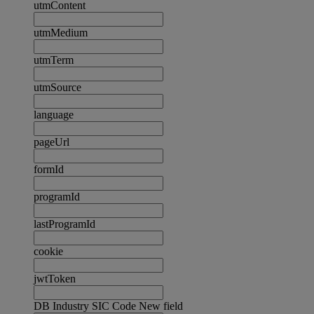
utmContent
utmMedium
utmTerm
utmSource
language
pageUrl
formId
programId
lastProgramId
cookie
jwtToken
DB Industry SIC Code New field