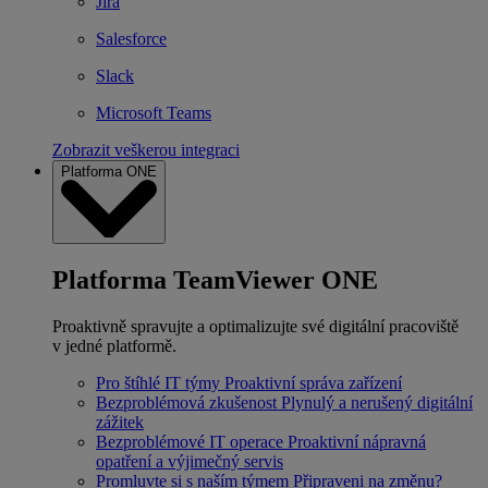
Jira
Salesforce
Slack
Microsoft Teams
Zobrazit veškerou integraci
Platforma ONE
Platforma TeamViewer ONE
Proaktivně spravujte a optimalizujte své digitální pracoviště
v jedné platformě.
Pro štíhlé IT týmy
Proaktivní správa zařízení
Bezproblémová zkušenost
Plynulý a nerušený digitální
zážitek
Bezproblémové IT operace
Proaktivní nápravná
opatření a výjimečný servis
Promluvte si s naším týmem
Připraveni na změnu?