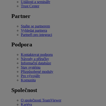
Události a semináře
Trust Center
Partner
Staňte se partnerem
Vyhledat partnera
Partneři pro integraci
Podpora
Kontaktovat podporu
Návody a příručky
Informační databáze
Stav systému
Přizpůsobené moduly
Pro vývojáře
Komunita
Společnost
O společnosti TeamViewer
Kariéra