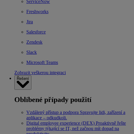
ServiceNow
Freshworks
Jira
Salesforce
Zendesk
Slack
Microsoft Teams
Zobrazit veškerou integraci
Řešení
Oblíbené případy použití
Vzdálený přístup a podpora
Spravujte lidi, zařízení a
aplikace – odkudkoli.
Digital employee experience (DEX)
Proaktivně řešte
problémy týkající se IT, než začnou mít dopad na
produktivitu.