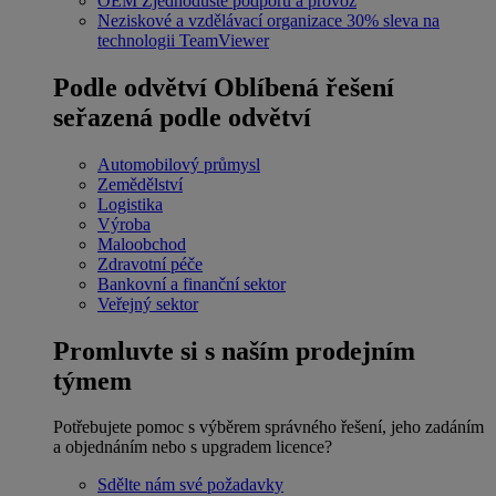
OEM
Zjednodušte podporu a provoz
Neziskové a vzdělávací organizace
30% sleva na
technologii TeamViewer
Podle odvětví
Oblíbená řešení
seřazená podle odvětví
Automobilový průmysl
Zemědělství
Logistika
Výroba
Maloobchod
Zdravotní péče
Bankovní a finanční sektor
Veřejný sektor
Promluvte si s naším prodejním
týmem
Potřebujete pomoc s výběrem správného řešení, jeho zadáním
a objednáním nebo s upgradem licence?
Sdělte nám své požadavky