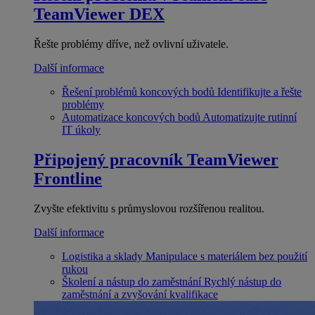
TeamViewer DEX
Řešte problémy dříve, než ovlivní uživatele.
Další informace
Řešení problémů koncových bodů
Identifikujte a řešte
problémy
Automatizace koncových bodů
Automatizujte rutinní
IT úkoly
Připojený pracovník
TeamViewer
Frontline
Zvyšte efektivitu s průmyslovou rozšířenou realitou.
Další informace
Logistika a sklady
Manipulace s materiálem bez použití
rukou
Školení a nástup do zaměstnání
Rychlý nástup do
zaměstnání a zvyšování kvalifikace