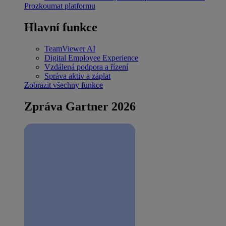
Prozkoumat platformu
Hlavní funkce
TeamViewer AI
Digital Employee Experience
Vzdálená podpora a řízení
Správa aktiv a záplat
Zobrazit všechny funkce
Zpráva Gartner 2026