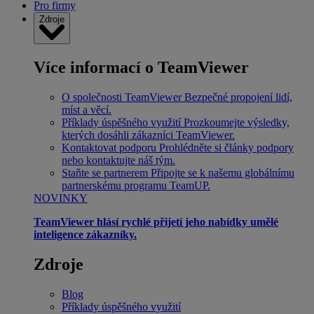
Pro firmy
Zdroje
Více informací o TeamViewer
O společnosti TeamViewer
Bezpečné propojení lidí,
míst a věcí.
Příklady úspěšného využití
Prozkoumejte výsledky,
kterých dosáhli zákazníci TeamViewer.
Kontaktovat podporu
Prohlédněte si články podpory
nebo kontaktujte náš tým.
Staňte se partnerem
Připojte se k našemu globálnímu
partnerskému programu TeamUP.
NOVINKY
TeamViewer hlásí rychlé přijetí jeho nabídky umělé
inteligence zákazníky.
Zdroje
Blog
Příklady úspěšného využití