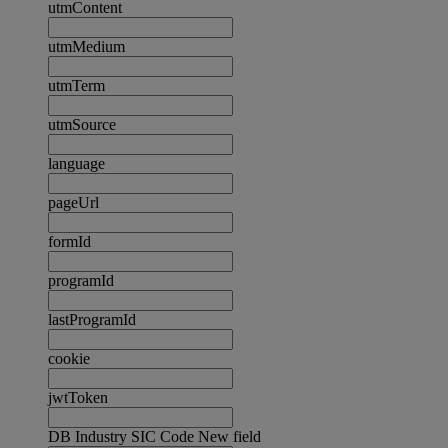
utmContent
utmMedium
utmTerm
utmSource
language
pageUrl
formId
programId
lastProgramId
cookie
jwtToken
DB Industry SIC Code New field