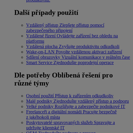
Další případy použití
Vzdálený přístup
Zlepšete přístup pomocí
zabezpečeného připojení
Vzdálené řízení
Ovládejte zařízení bez ohledu na
platformu
Vzdálená plocha
Zvyšujte produktivitu odkudkoli
Wake-on-LAN
Povolte vzdálenou aktivaci zařízení
Sdílení obrazovky
Vizuální komunikace v reálném čase
Smart Service
Zjednodušte poprodejní operace
Dle potřeby
Oblíbená řešení pro
různé týmy
Osobní použití
Přístup k zařízením odkudkoliv
Malé podniky
Zjednodušte vzdálený přístup a podporu
Velké podniky
Rozšiřujte a zabezpečte podnikové IT
Freelanceři a digitální nomádi
Pracujte bezpečně
z jakéhokoli místa
Poskytovatelé spravovaných služeb
Spravujte a
udržujte klientské IT