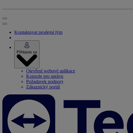
Kontaktovat prodejní tým
Přihlaste se
Otevření webové aplikace
Konzole pro správu
Požadavek podpory
Zákaznický portál