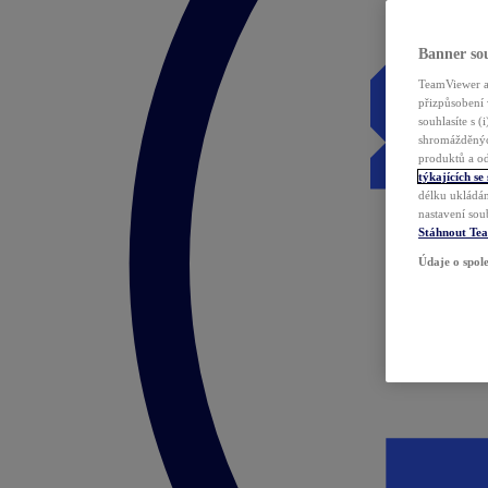
Banner sou
TeamViewer a 
přizpůsobení 
souhlasíte s 
shromážděnýc
produktů a od
týkajících se
délku ukládán
nastavení sou
Stáhnout Te
Údaje o spole