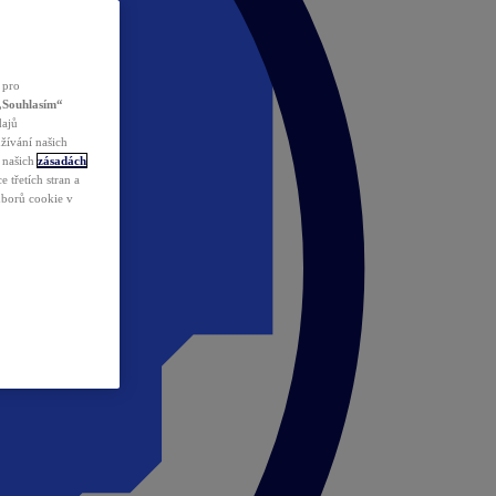
 pro
„Souhlasím“
dajů
žívání našich
v našich
zásadách
 třetích stran a
ouborů cookie v