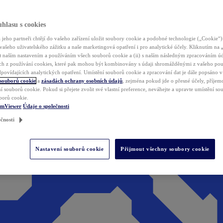
hlasu s cookies
jeho partneři chtějí do vašeho zařízení uložit soubory cookie a podobné technologie („Cookie“)
vašeho uživatelského zážitku a naše marketingová opatření i pro analytické účely. Kliknutím na
(i) naším nastavením a používáním všech souborů cookie a (ii) s naším následným zpracováním ú
h z používání cookies, které pak mohou být kombinovány s údaji shromážděnými z vašeho pou
povídajících analytických opatření. Umístění souborů cookie a zpracování dat je dále popsáno 
 souborů cookie
a
zásadách ochrany osobních údajů
, zejména pokud jde o přesné účely, příjemce
í souborů cookie. Pokud si přejete zvolit své vlastní preference, neváhejte a upravte umístění s
borů cookie.
amViewer
Údaje o společnosti
čnosti
Nastavení souborů cookie
Přijmout všechny soubory cookie