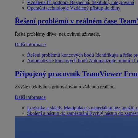
Vzdálená IT podpora
Bezpečná, flexibilní, integrovaná
Operační technologie
Vzdálený přístup do dílny
Řešení problémů v reálném čase
Team
Řešte problémy dříve, než ovlivní uživatele.
Další informace
Řešení problémů koncových bodů
Identifikujte a řešte 
Automatizace koncových bodů
Automatizujte rutinní IT
Připojený pracovník
TeamViewer Fron
Zvyšte efektivitu s průmyslovou rozšířenou realitou.
Další informace
Logistika a sklady
Manipulace s materiálem bez použití 
Školení a nástup do zaměstnání
Rychlý nástup do zaměst