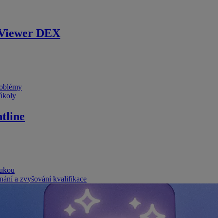
Viewer DEX
problémy
 úkoly
tline
rukou
nání a zvyšování kvalifikace