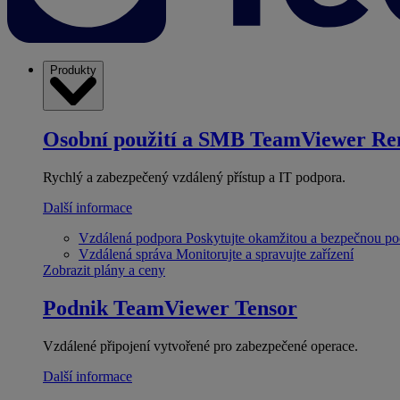
Produkty
Osobní použití a SMB
TeamViewer Re
Rychlý a zabezpečený vzdálený přístup a IT podpora.
Další informace
Vzdálená podpora
Poskytujte okamžitou a bezpečnou p
Vzdálená správa
Monitorujte a spravujte zařízení
Zobrazit plány a ceny
Podnik
TeamViewer Tensor
Vzdálené připojení vytvořené pro zabezpečené operace.
Další informace