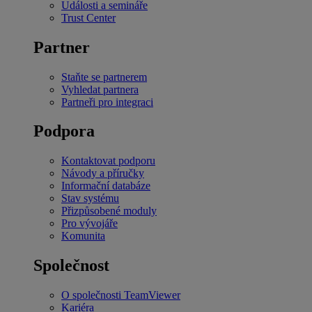
Události a semináře
Trust Center
Partner
Staňte se partnerem
Vyhledat partnera
Partneři pro integraci
Podpora
Kontaktovat podporu
Návody a příručky
Informační databáze
Stav systému
Přizpůsobené moduly
Pro vývojáře
Komunita
Společnost
O společnosti TeamViewer
Kariéra