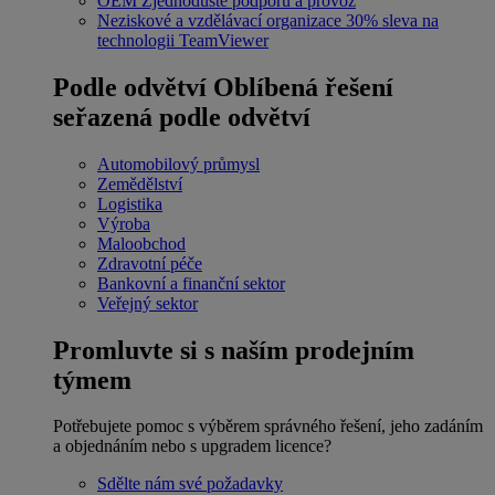
OEM
Zjednodušte podporu a provoz
Neziskové a vzdělávací organizace
30% sleva na
technologii TeamViewer
Podle odvětví
Oblíbená řešení
seřazená podle odvětví
Automobilový průmysl
Zemědělství
Logistika
Výroba
Maloobchod
Zdravotní péče
Bankovní a finanční sektor
Veřejný sektor
Promluvte si s naším prodejním
týmem
Potřebujete pomoc s výběrem správného řešení, jeho zadáním
a objednáním nebo s upgradem licence?
Sdělte nám své požadavky