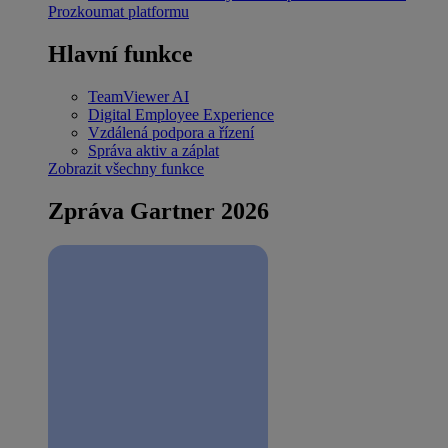
Prozkoumat platformu
Hlavní funkce
TeamViewer AI
Digital Employee Experience
Vzdálená podpora a řízení
Správa aktiv a záplat
Zobrazit všechny funkce
Zpráva Gartner 2026