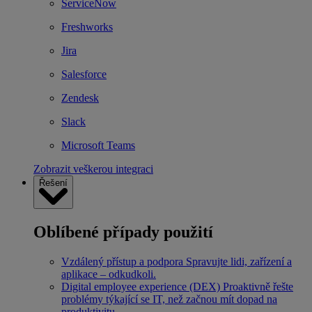
ServiceNow
Freshworks
Jira
Salesforce
Zendesk
Slack
Microsoft Teams
Zobrazit veškerou integraci
Řešení
Oblíbené případy použití
Vzdálený přístup a podpora
Spravujte lidi, zařízení a
aplikace – odkudkoli.
Digital employee experience (DEX)
Proaktivně řešte
problémy týkající se IT, než začnou mít dopad na
produktivitu.