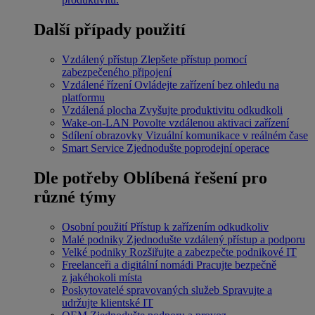
Další případy použití
Vzdálený přístup
Zlepšete přístup pomocí
zabezpečeného připojení
Vzdálené řízení
Ovládejte zařízení bez ohledu na
platformu
Vzdálená plocha
Zvyšujte produktivitu odkudkoli
Wake-on-LAN
Povolte vzdálenou aktivaci zařízení
Sdílení obrazovky
Vizuální komunikace v reálném čase
Smart Service
Zjednodušte poprodejní operace
Dle potřeby
Oblíbená řešení pro
různé týmy
Osobní použití
Přístup k zařízením odkudkoliv
Malé podniky
Zjednodušte vzdálený přístup a podporu
Velké podniky
Rozšiřujte a zabezpečte podnikové IT
Freelanceři a digitální nomádi
Pracujte bezpečně
z jakéhokoli místa
Poskytovatelé spravovaných služeb
Spravujte a
udržujte klientské IT