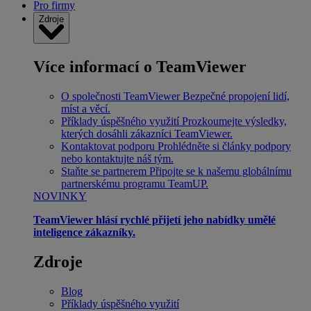
Pro firmy
Zdroje
Více informací o TeamViewer
O společnosti TeamViewer
Bezpečné propojení lidí,
míst a věcí.
Příklady úspěšného využití
Prozkoumejte výsledky,
kterých dosáhli zákazníci TeamViewer.
Kontaktovat podporu
Prohlédněte si články podpory
nebo kontaktujte náš tým.
Staňte se partnerem
Připojte se k našemu globálnímu
partnerskému programu TeamUP.
NOVINKY
TeamViewer hlásí rychlé přijetí jeho nabídky umělé
inteligence zákazníky.
Zdroje
Blog
Příklady úspěšného využití