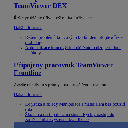
TeamViewer DEX
Řešte problémy dříve, než ovlivní uživatele.
Další informace
Řešení problémů koncových bodů
Identifikujte a řešte
problémy
Automatizace koncových bodů
Automatizujte rutinní
IT úkoly
Připojený pracovník
TeamViewer
Frontline
Zvyšte efektivitu s průmyslovou rozšířenou realitou.
Další informace
Logistika a sklady
Manipulace s materiálem bez použití
rukou
Školení a nástup do zaměstnání
Rychlý nástup do
zaměstnání a zvyšování kvalifikace