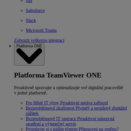
Jira
Salesforce
Slack
Microsoft Teams
Zobrazit veškerou integraci
Platforma ONE
Platforma TeamViewer ONE
Proaktivně spravujte a optimalizujte své digitální pracoviště
v jedné platformě.
Pro štíhlé IT týmy
Proaktivní správa zařízení
Bezproblémová zkušenost
Plynulý a nerušený digitální
zážitek
Bezproblémové IT operace
Proaktivní nápravná
opatření a výjimečný servis
Promluvte si s naším týmem
Připraveni na změnu?