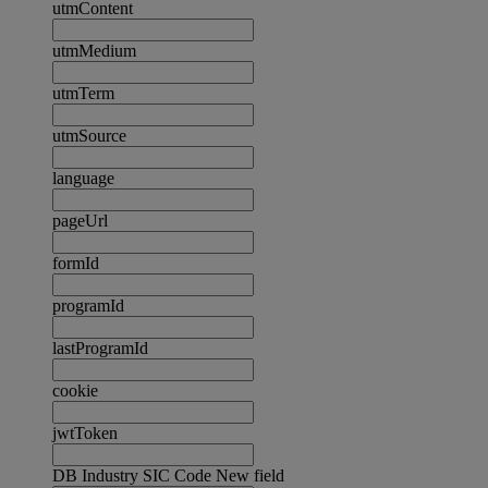
utmContent
utmMedium
utmTerm
utmSource
language
pageUrl
formId
programId
lastProgramId
cookie
jwtToken
DB Industry SIC Code New field