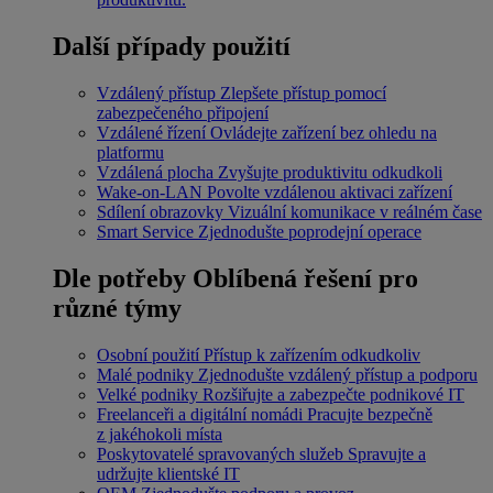
Další případy použití
Vzdálený přístup
Zlepšete přístup pomocí
zabezpečeného připojení
Vzdálené řízení
Ovládejte zařízení bez ohledu na
platformu
Vzdálená plocha
Zvyšujte produktivitu odkudkoli
Wake-on-LAN
Povolte vzdálenou aktivaci zařízení
Sdílení obrazovky
Vizuální komunikace v reálném čase
Smart Service
Zjednodušte poprodejní operace
Dle potřeby
Oblíbená řešení pro
různé týmy
Osobní použití
Přístup k zařízením odkudkoliv
Malé podniky
Zjednodušte vzdálený přístup a podporu
Velké podniky
Rozšiřujte a zabezpečte podnikové IT
Freelanceři a digitální nomádi
Pracujte bezpečně
z jakéhokoli místa
Poskytovatelé spravovaných služeb
Spravujte a
udržujte klientské IT