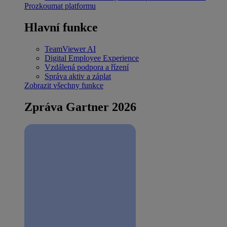
Prozkoumat platformu
Hlavní funkce
TeamViewer AI
Digital Employee Experience
Vzdálená podpora a řízení
Správa aktiv a záplat
Zobrazit všechny funkce
Zpráva Gartner 2026