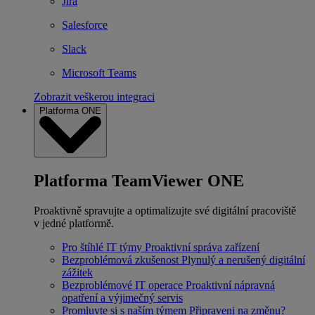
Jira
Salesforce
Slack
Microsoft Teams
Zobrazit veškerou integraci
Platforma ONE
Platforma TeamViewer ONE
Proaktivně spravujte a optimalizujte své digitální pracoviště
v jedné platformě.
Pro štíhlé IT týmy
Proaktivní správa zařízení
Bezproblémová zkušenost
Plynulý a nerušený digitální
zážitek
Bezproblémové IT operace
Proaktivní nápravná
opatření a výjimečný servis
Promluvte si s naším týmem
Připraveni na změnu?