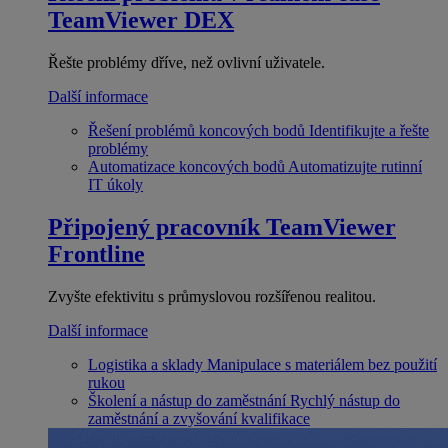
TeamViewer DEX
Řešte problémy dříve, než ovlivní uživatele.
Další informace
Řešení problémů koncových bodů
Identifikujte a řešte
problémy
Automatizace koncových bodů
Automatizujte rutinní
IT úkoly
Připojený pracovník
TeamViewer
Frontline
Zvyšte efektivitu s průmyslovou rozšířenou realitou.
Další informace
Logistika a sklady
Manipulace s materiálem bez použití
rukou
Školení a nástup do zaměstnání
Rychlý nástup do
zaměstnání a zvyšování kvalifikace