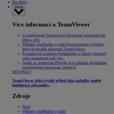
Pro firmy
Zdroje
Více informací o TeamViewer
O společnosti TeamViewer
Bezpečné propojení lidí,
míst a věcí.
Příklady úspěšného využití
Prozkoumejte výsledky,
kterých dosáhli zákazníci TeamViewer.
Kontaktovat podporu
Prohlédněte si články podpory
nebo kontaktujte náš tým.
Staňte se partnerem
Připojte se k našemu globálnímu
partnerskému programu TeamUP.
NOVINKY
TeamViewer hlásí rychlé přijetí jeho nabídky umělé
inteligence zákazníky.
Zdroje
Blog
Příklady úspěšného využití