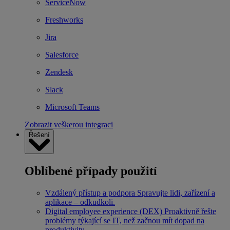
ServiceNow
Freshworks
Jira
Salesforce
Zendesk
Slack
Microsoft Teams
Zobrazit veškerou integraci
Řešení
Oblíbené případy použití
Vzdálený přístup a podpora
Spravujte lidi, zařízení a
aplikace – odkudkoli.
Digital employee experience (DEX)
Proaktivně řešte
problémy týkající se IT, než začnou mít dopad na
produktivitu.