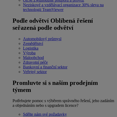
OEM
Zjednodušte podporu a provoz
Neziskové a vzdělávací organizace
30% sleva na
technologii TeamViewer
Podle odvětví
Oblíbená řešení
seřazená podle odvětví
Automobilový průmysl
Zemědělství
Logistika
Výroba
Maloobchod
Zdravotní péče
Bankovní a finanční sektor
Veřejný sektor
Promluvte si s naším prodejním
týmem
Potřebujete pomoc s výběrem správného řešení, jeho zadáním
a objednáním nebo s upgradem licence?
Sdělte nám své požadavky