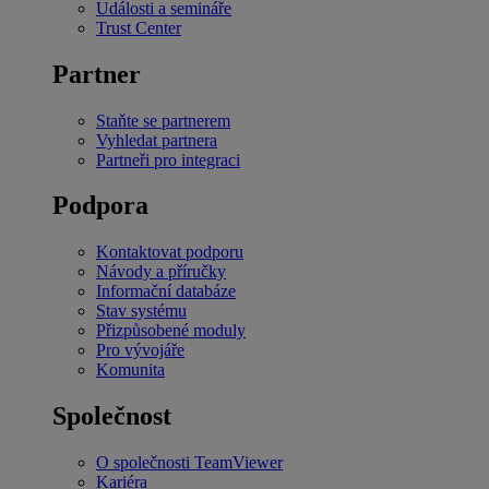
Události a semináře
Trust Center
Partner
Staňte se partnerem
Vyhledat partnera
Partneři pro integraci
Podpora
Kontaktovat podporu
Návody a příručky
Informační databáze
Stav systému
Přizpůsobené moduly
Pro vývojáře
Komunita
Společnost
O společnosti TeamViewer
Kariéra