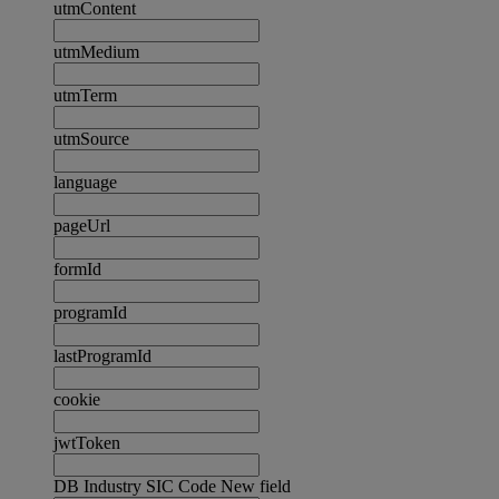
utmContent
utmMedium
utmTerm
utmSource
language
pageUrl
formId
programId
lastProgramId
cookie
jwtToken
DB Industry SIC Code New field