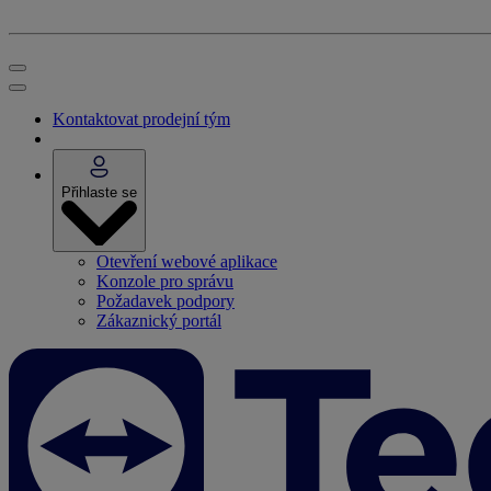
Kontaktovat prodejní tým
Přihlaste se
Otevření webové aplikace
Konzole pro správu
Požadavek podpory
Zákaznický portál