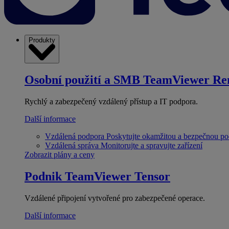
Produkty
Osobní použití a SMB
TeamViewer Re
Rychlý a zabezpečený vzdálený přístup a IT podpora.
Další informace
Vzdálená podpora
Poskytujte okamžitou a bezpečnou p
Vzdálená správa
Monitorujte a spravujte zařízení
Zobrazit plány a ceny
Podnik
TeamViewer Tensor
Vzdálené připojení vytvořené pro zabezpečené operace.
Další informace