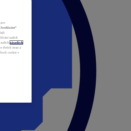
 pro
„Souhlasím“
dajů
žívání našich
v našich
zásadách
 třetích stran a
ouborů cookie v