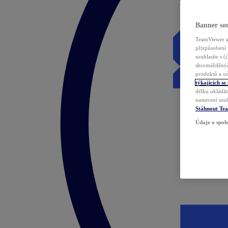
Banner sou
TeamViewer a 
přizpůsobení 
souhlasíte s 
shromážděnýc
produktů a od
týkajících se
délku ukládán
nastavení sou
Stáhnout Te
Údaje o spole