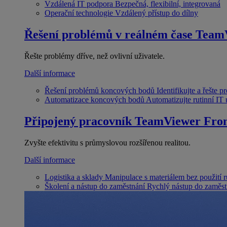
Vzdálená IT podpora
Bezpečná, flexibilní, integrovaná
Operační technologie
Vzdálený přístup do dílny
Řešení problémů v reálném čase
Team
Řešte problémy dříve, než ovlivní uživatele.
Další informace
Řešení problémů koncových bodů
Identifikujte a řešte 
Automatizace koncových bodů
Automatizujte rutinní IT
Připojený pracovník
TeamViewer Fron
Zvyšte efektivitu s průmyslovou rozšířenou realitou.
Další informace
Logistika a sklady
Manipulace s materiálem bez použití 
Školení a nástup do zaměstnání
Rychlý nástup do zaměst