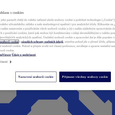
hlasu s cookies
jeho partneři chtějí do vašeho zařízení uložit soubory cookie a podobné technologie („Cookie“)
vašeho uživatelského zážitku a naše marketingová opatření i pro analytické účely. Kliknutím na
(i) naším nastavením a používáním všech souborů cookie a (ii) s naším následným zpracováním ú
h z používání cookies, které pak mohou být kombinovány s údaji shromážděnými z vašeho pou
povídajících analytických opatření. Umístění souborů cookie a zpracování dat je dále popsáno 
 souborů cookie
a
zásadách ochrany osobních údajů
, zejména pokud jde o přesné účely, příjemce
í souborů cookie. Pokud si přejete zvolit své vlastní preference, neváhejte a upravte umístění s
borů cookie.
amViewer
Údaje o společnosti
čnosti
Nastavení souborů cookie
Přijmout všechny soubory cookie