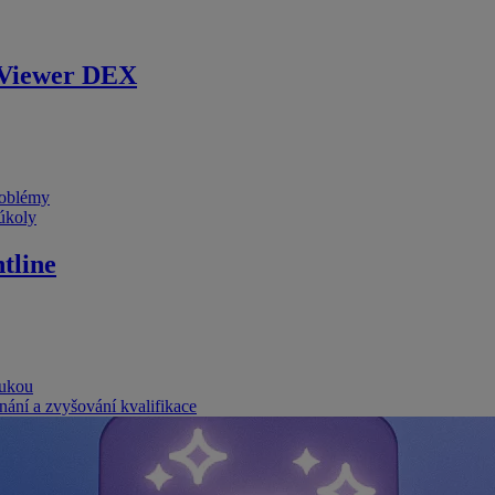
Viewer DEX
problémy
 úkoly
tline
rukou
nání a zvyšování kvalifikace