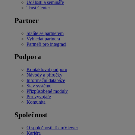
Události a semináře
Trust Center
Partner
Staňte se partnerem
Vyhledat partnera
Partneři pro integraci
Podpora
Kontaktovat podporu
Návody a příručky
Informační databáze
Stav systému
Přizpůsobené moduly
Pro vývojáře
Komunita
Společnost
O společnosti TeamViewer
Kariéra