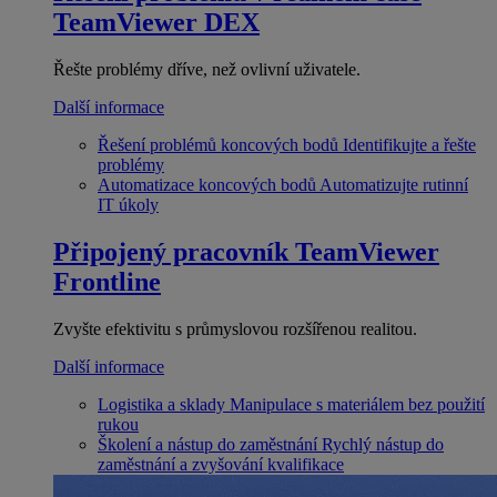
TeamViewer DEX
Řešte problémy dříve, než ovlivní uživatele.
Další informace
Řešení problémů koncových bodů
Identifikujte a řešte
problémy
Automatizace koncových bodů
Automatizujte rutinní
IT úkoly
Připojený pracovník
TeamViewer
Frontline
Zvyšte efektivitu s průmyslovou rozšířenou realitou.
Další informace
Logistika a sklady
Manipulace s materiálem bez použití
rukou
Školení a nástup do zaměstnání
Rychlý nástup do
zaměstnání a zvyšování kvalifikace