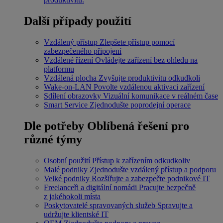
Další případy použití
Vzdálený přístup
Zlepšete přístup pomocí
zabezpečeného připojení
Vzdálené řízení
Ovládejte zařízení bez ohledu na
platformu
Vzdálená plocha
Zvyšujte produktivitu odkudkoli
Wake-on-LAN
Povolte vzdálenou aktivaci zařízení
Sdílení obrazovky
Vizuální komunikace v reálném čase
Smart Service
Zjednodušte poprodejní operace
Dle potřeby
Oblíbená řešení pro
různé týmy
Osobní použití
Přístup k zařízením odkudkoliv
Malé podniky
Zjednodušte vzdálený přístup a podporu
Velké podniky
Rozšiřujte a zabezpečte podnikové IT
Freelanceři a digitální nomádi
Pracujte bezpečně
z jakéhokoli místa
Poskytovatelé spravovaných služeb
Spravujte a
udržujte klientské IT