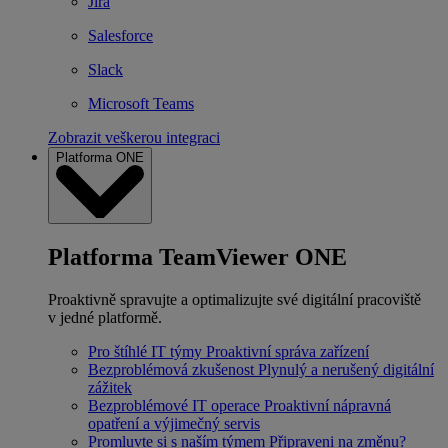
Jira
Salesforce
Slack
Microsoft Teams
Zobrazit veškerou integraci
Platforma ONE
Platforma TeamViewer ONE
Proaktivně spravujte a optimalizujte své digitální pracoviště
v jedné platformě.
Pro štíhlé IT týmy
Proaktivní správa zařízení
Bezproblémová zkušenost
Plynulý a nerušený digitální
zážitek
Bezproblémové IT operace
Proaktivní nápravná
opatření a výjimečný servis
Promluvte si s naším týmem
Připraveni na změnu?