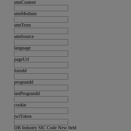
utmContent
utmMedium
utmTerm
utmSource
language
pageUrl
formId
programId
lastProgramId
cookie
jwtToken
DB Industry SIC Code New field