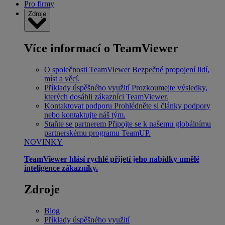
Pro firmy
Zdroje
Více informací o TeamViewer
O společnosti TeamViewer
Bezpečné propojení lidí,
míst a věcí.
Příklady úspěšného využití
Prozkoumejte výsledky,
kterých dosáhli zákazníci TeamViewer.
Kontaktovat podporu
Prohlédněte si články podpory
nebo kontaktujte náš tým.
Staňte se partnerem
Připojte se k našemu globálnímu
partnerskému programu TeamUP.
NOVINKY
TeamViewer hlásí rychlé přijetí jeho nabídky umělé
inteligence zákazníky.
Zdroje
Blog
Příklady úspěšného využití