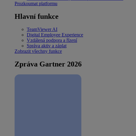
Prozkoumat platformu
Hlavní funkce
TeamViewer AI
Digital Employee Experience
Vzdálená podpora a řízení
Správa aktiv a záplat
Zobrazit všechny funkce
Zpráva Gartner 2026