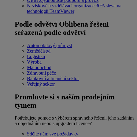
OEM
Zjednodušte podporu a provoz
Neziskové a vzdělávací organizace
30% sleva na
technologii TeamViewer
Podle odvětví
Oblíbená řešení
seřazená podle odvětví
Automobilový průmysl
Zemědělství
Logistika
Výroba
Maloobchod
Zdravotní péče
Bankovní a finanční sektor
Veřejný sektor
Promluvte si s naším prodejním
týmem
Potřebujete pomoc s výběrem správného řešení, jeho zadáním
a objednáním nebo s upgradem licence?
Sdělte nám své požadavky