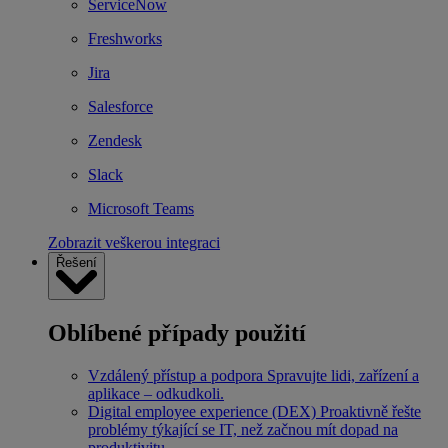
ServiceNow
Freshworks
Jira
Salesforce
Zendesk
Slack
Microsoft Teams
Zobrazit veškerou integraci
Řešení
Oblíbené případy použití
Vzdálený přístup a podpora
Spravujte lidi, zařízení a
aplikace – odkudkoli.
Digital employee experience (DEX)
Proaktivně řešte
problémy týkající se IT, než začnou mít dopad na
produktivitu.