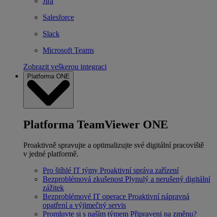
Jira
Salesforce
Slack
Microsoft Teams
Zobrazit veškerou integraci
Platforma ONE
Platforma TeamViewer ONE
Proaktivně spravujte a optimalizujte své digitální pracoviště
v jedné platformě.
Pro štíhlé IT týmy
Proaktivní správa zařízení
Bezproblémová zkušenost
Plynulý a nerušený digitální
zážitek
Bezproblémové IT operace
Proaktivní nápravná
opatření a výjimečný servis
Promluvte si s naším týmem
Připraveni na změnu?