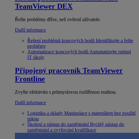
TeamViewer DEX
Řešte problémy dříve, než ovlivní uživatele.
Další informace
Řešení problémů koncových bodů
Identifikujte a řešte
problémy
Automatizace koncových bodů
Automatizujte rutinní
IT úkoly
Připojený pracovník
TeamViewer
Frontline
Zvyšte efektivitu s průmyslovou rozšířenou realitou.
Další informace
Logistika a sklady
Manipulace s materiálem bez použití
rukou
Školení a nástup do zaměstnání
Rychlý nástup do
zaměstnání a zvyšování kvalifikace