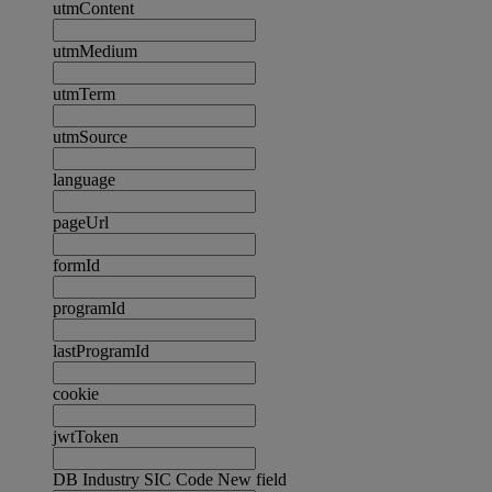
utmContent
utmMedium
utmTerm
utmSource
language
pageUrl
formId
programId
lastProgramId
cookie
jwtToken
DB Industry SIC Code New field