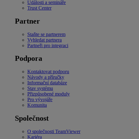
Události a semináře
Trust Center
Partner
Staňte se partnerem
Vyhledat partnera
Partneři pro integraci
Podpora
Kontaktovat podporu
Návody a příručky
Informační databáze
Stav systému
Přizpůsobené moduly
Pro vývojáře
Komunita
Společnost
O společnosti TeamViewer
Kariéra