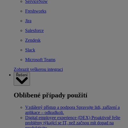
ServiceNow
Freshworks
Jira
Salesforce
Zendesk
Slack
Microsoft Teams
Zobrazit veškerou integraci
Řešení
Oblíbené případy použití
Vzdálený přístup a podpora
Spravujte lidi, zařízení a
aplikace – odkudkoli.
Digital employee experience (DEX)
Proaktivně řešte
problémy týkající se IT, než začnou mít dopad na
produktivitu.