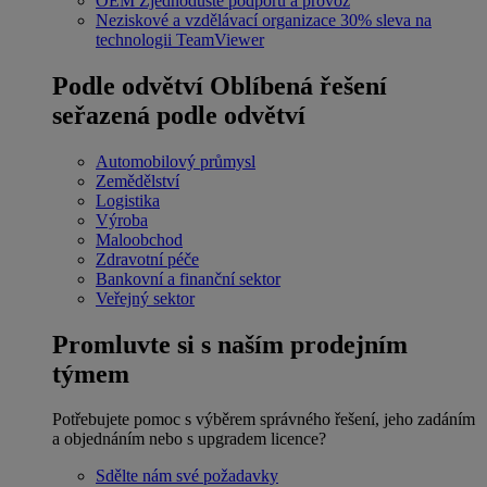
OEM
Zjednodušte podporu a provoz
Neziskové a vzdělávací organizace
30% sleva na
technologii TeamViewer
Podle odvětví
Oblíbená řešení
seřazená podle odvětví
Automobilový průmysl
Zemědělství
Logistika
Výroba
Maloobchod
Zdravotní péče
Bankovní a finanční sektor
Veřejný sektor
Promluvte si s naším prodejním
týmem
Potřebujete pomoc s výběrem správného řešení, jeho zadáním
a objednáním nebo s upgradem licence?
Sdělte nám své požadavky