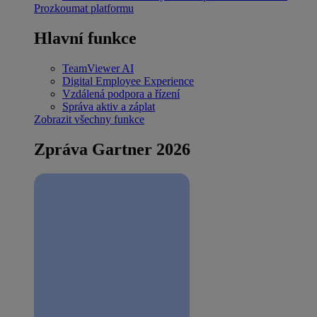
Prozkoumat platformu
Hlavní funkce
TeamViewer AI
Digital Employee Experience
Vzdálená podpora a řízení
Správa aktiv a záplat
Zobrazit všechny funkce
Zpráva Gartner 2026