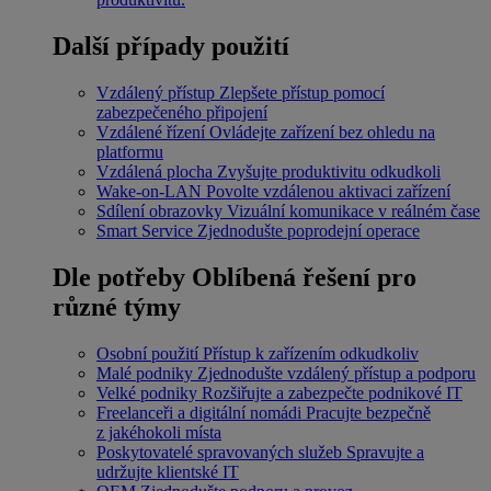
Další případy použití
Vzdálený přístup
Zlepšete přístup pomocí
zabezpečeného připojení
Vzdálené řízení
Ovládejte zařízení bez ohledu na
platformu
Vzdálená plocha
Zvyšujte produktivitu odkudkoli
Wake-on-LAN
Povolte vzdálenou aktivaci zařízení
Sdílení obrazovky
Vizuální komunikace v reálném čase
Smart Service
Zjednodušte poprodejní operace
Dle potřeby
Oblíbená řešení pro
různé týmy
Osobní použití
Přístup k zařízením odkudkoliv
Malé podniky
Zjednodušte vzdálený přístup a podporu
Velké podniky
Rozšiřujte a zabezpečte podnikové IT
Freelanceři a digitální nomádi
Pracujte bezpečně
z jakéhokoli místa
Poskytovatelé spravovaných služeb
Spravujte a
udržujte klientské IT