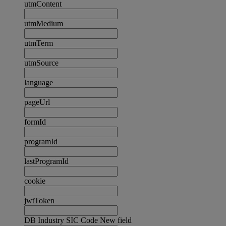
utmContent
utmMedium
utmTerm
utmSource
language
pageUrl
formId
programId
lastProgramId
cookie
jwtToken
DB Industry SIC Code New field