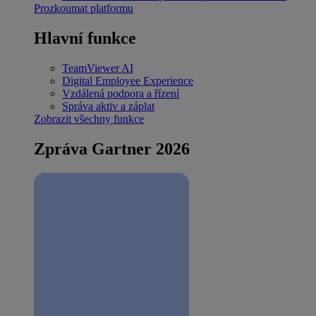
Prozkoumat platformu
Hlavní funkce
TeamViewer AI
Digital Employee Experience
Vzdálená podpora a řízení
Správa aktiv a záplat
Zobrazit všechny funkce
Zpráva Gartner 2026