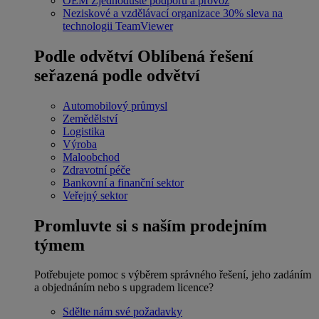
OEM
Zjednodušte podporu a provoz
Neziskové a vzdělávací organizace
30% sleva na
technologii TeamViewer
Podle odvětví
Oblíbená řešení
seřazená podle odvětví
Automobilový průmysl
Zemědělství
Logistika
Výroba
Maloobchod
Zdravotní péče
Bankovní a finanční sektor
Veřejný sektor
Promluvte si s naším prodejním
týmem
Potřebujete pomoc s výběrem správného řešení, jeho zadáním
a objednáním nebo s upgradem licence?
Sdělte nám své požadavky