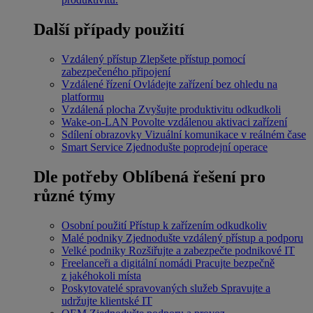
Další případy použití
Vzdálený přístup
Zlepšete přístup pomocí
zabezpečeného připojení
Vzdálené řízení
Ovládejte zařízení bez ohledu na
platformu
Vzdálená plocha
Zvyšujte produktivitu odkudkoli
Wake-on-LAN
Povolte vzdálenou aktivaci zařízení
Sdílení obrazovky
Vizuální komunikace v reálném čase
Smart Service
Zjednodušte poprodejní operace
Dle potřeby
Oblíbená řešení pro
různé týmy
Osobní použití
Přístup k zařízením odkudkoliv
Malé podniky
Zjednodušte vzdálený přístup a podporu
Velké podniky
Rozšiřujte a zabezpečte podnikové IT
Freelanceři a digitální nomádi
Pracujte bezpečně
z jakéhokoli místa
Poskytovatelé spravovaných služeb
Spravujte a
udržujte klientské IT