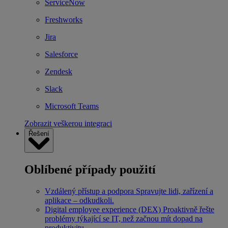
ServiceNow
Freshworks
Jira
Salesforce
Zendesk
Slack
Microsoft Teams
Zobrazit veškerou integraci
Řešení
Oblíbené případy použití
Vzdálený přístup a podpora
Spravujte lidi, zařízení a
aplikace – odkudkoli.
Digital employee experience (DEX)
Proaktivně řešte
problémy týkající se IT, než začnou mít dopad na
produktivitu.