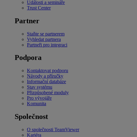
Události a semináře
Trust Center
Partner
Staňte se partnerem
Vyhledat partnera
Partneři pro integraci
Podpora
Kontaktovat podporu
Návody a příručky
Informační databáze
Stav systému
Přizpůsobené moduly
Pro vývojáře
Komunita
Společnost
O společnosti TeamViewer
Kariéra