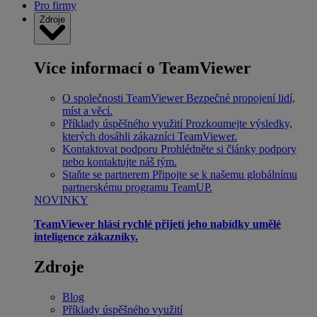
Pro firmy
Zdroje
Více informací o TeamViewer
O společnosti TeamViewer
Bezpečné propojení lidí,
míst a věcí.
Příklady úspěšného využití
Prozkoumejte výsledky,
kterých dosáhli zákazníci TeamViewer.
Kontaktovat podporu
Prohlédněte si články podpory
nebo kontaktujte náš tým.
Staňte se partnerem
Připojte se k našemu globálnímu
partnerskému programu TeamUP.
NOVINKY
TeamViewer hlásí rychlé přijetí jeho nabídky umělé
inteligence zákazníky.
Zdroje
Blog
Příklady úspěšného využití