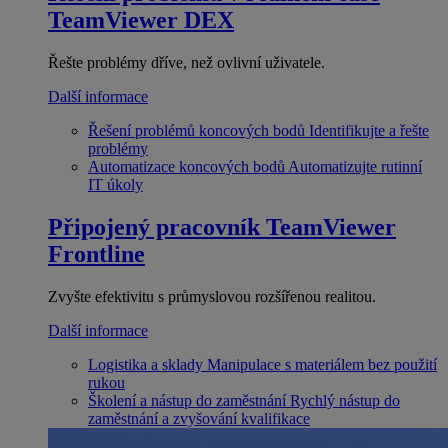
TeamViewer DEX
Řešte problémy dříve, než ovlivní uživatele.
Další informace
Řešení problémů koncových bodů
Identifikujte a řešte
problémy
Automatizace koncových bodů
Automatizujte rutinní
IT úkoly
Připojený pracovník
TeamViewer
Frontline
Zvyšte efektivitu s průmyslovou rozšířenou realitou.
Další informace
Logistika a sklady
Manipulace s materiálem bez použití
rukou
Školení a nástup do zaměstnání
Rychlý nástup do
zaměstnání a zvyšování kvalifikace