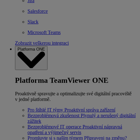
Jira
Salesforce
Slack
Microsoft Teams
Zobrazit veškerou integraci
Platforma ONE
Platforma TeamViewer ONE
Proaktivně spravujte a optimalizujte své digitální pracoviště
v jedné platformě.
Pro štíhlé IT týmy
Proaktivní správa zařízení
Bezproblémová zkušenost
Plynulý a nerušený digitální
zážitek
Bezproblémové IT operace
Proaktivní nápravná
opatření a výjimečný servis
Promluvte si s naším týmem
Připraveni na změnu?