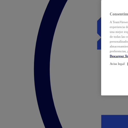
Consentim
A TeamViewer 
experiencia d
una mejor exp
de todas las 
personalizado
almacenamien
preferencias, 
Descargar T
Aviso legal