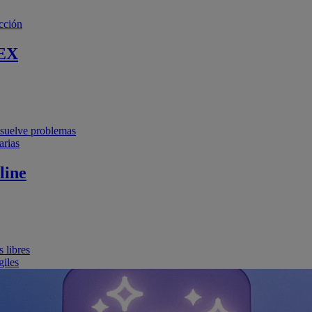
cción
EX
resuelve problemas
arias
line
 libres
giles