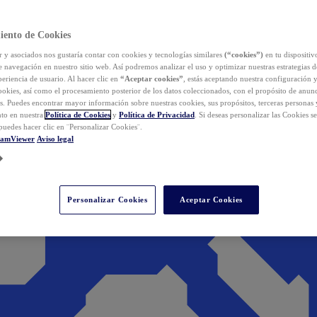
iento de Cookies
y asociados nos gustaría contar con cookies y tecnologías similares
(“cookies”)
en tu dispositiv
e navegación en nuestro sitio web. Así podremos analizar el uso y optimizar nuestras estrategias 
eriencia de usuario. Al hacer clic en
“Aceptar cookies”
, estás aceptando nuestra configuración 
cookies, así como el procesamiento posterior de los datos coleccionados, con el propósito de anun
s. Puedes encontrar mayor información sobre nuestras cookies, sus propósitos, terceras personas 
to en nuestra
Política de Cookies
y
Política de Privacidad
. Si deseas personalizar las Cookies s
puedes hacer clic en ¨Personalizar Cookies¨.
eamViewer
Aviso legal
Personalizar Cookies
Aceptar Cookies