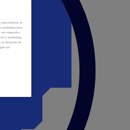
o para mejorar tu
de marketing para
y uso respectivo
cios y marketing
y la duración de
egún tus