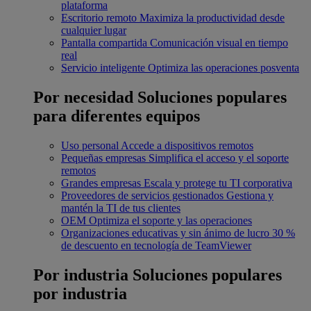
plataforma
Escritorio remoto
Maximiza la productividad desde
cualquier lugar
Pantalla compartida
Comunicación visual en tiempo
real
Servicio inteligente
Optimiza las operaciones posventa
Por necesidad
Soluciones populares
para diferentes equipos
Uso personal
Accede a dispositivos remotos
Pequeñas empresas
Simplifica el acceso y el soporte
remotos
Grandes empresas
Escala y protege tu TI corporativa
Proveedores de servicios gestionados
Gestiona y
mantén la TI de tus clientes
OEM
Optimiza el soporte y las operaciones
Organizaciones educativas y sin ánimo de lucro
30 %
de descuento en tecnología de TeamViewer
Por industria
Soluciones populares
por industria