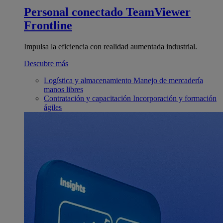
Personal conectado
TeamViewer
Frontline
Impulsa la eficiencia con realidad aumentada industrial.
Descubre más
Logística y almacenamiento
Manejo de mercadería
manos libres
Contratación y capacitación
Incorporación y formación
ágiles