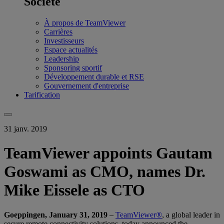
Société
À propos de TeamViewer
Carrières
Investisseurs
Espace actualités
Leadership
Sponsoring sportif
Développement durable et RSE
Gouvernement d'entreprise
Tarification
31 janv. 2019
TeamViewer appoints Gautam
Goswami as CMO, names Dr.
Mike Eissele as CTO
Goeppingen, January 31, 2019
–
TeamViewer®
, a global leader in
secure remote connectivity solutions, today announced the