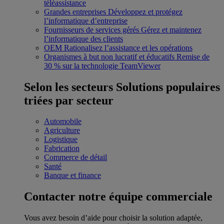
téléassistance
Grandes entreprises
Développez et protégez
l’informatique d’entreprise
Fournisseurs de services gérés
Gérez et maintenez
l’informatique des clients
OEM
Rationalisez l’assistance et les opérations
Organismes à but non lucratif et éducatifs
Remise de
30 % sur la technologie TeamViewer
Selon les secteurs
Solutions populaires
triées par secteur
Automobile
Agriculture
Logistique
Fabrication
Commerce de détail
Santé
Banque et finance
Contacter notre équipe commerciale
Vous avez besoin d’aide pour choisir la solution adaptée,