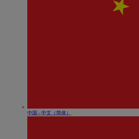
中国 - 中⽂（简体）