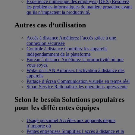
Expérience numérique des employés (DEX)
Résolvez
les problèmes informatiques de manière proactive avant
qu’ils n’impactent la productivité.
Autres cas d’utilisation
Accès à distance
Améliorez l’accès grâce à une
connexion sécurisée
Contrôle à distance
Contrôlez les appareils
indépendamment de la plateforme
Bureau à distance
Améliorez la productivité où que
vous soyez
Wake-on-LAN
Autorisez l’activation à distance des
appareils
Partage d’écran
Communication visuelle en temps réel
Smart Service
Rationalisez les opérations après-vente
Selon le besoin
Solutions populaires
pour les différentes équipes
Usage personnel
Accédez aux appareils depuis
n’importe où
Petites entreprises
Simplifiez l’accès à distance et la