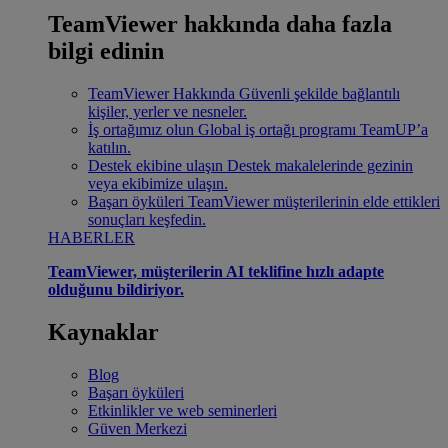
TeamViewer hakkında daha fazla
bilgi edinin
TeamViewer Hakkında
Güvenli şekilde bağlantılı
kişiler, yerler ve nesneler.
İş ortağımız olun
Global iş ortağı programı TeamUP’a
katılın.
Destek ekibine ulaşın
Destek makalelerinde gezinin
veya ekibimize ulaşın.
Başarı öyküleri
TeamViewer müşterilerinin elde ettikleri
sonuçları keşfedin.
HABERLER
TeamViewer, müşterilerin AI teklifine hızlı adapte
olduğunu bildiriyor.
Kaynaklar
Blog
Başarı öyküleri
Etkinlikler ve web seminerleri
Güven Merkezi