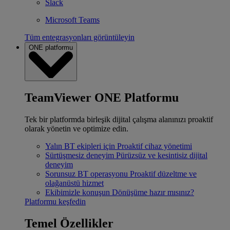
Slack
Microsoft Teams
Tüm entegrasyonları görüntüleyin
ONE platformu
TeamViewer ONE Platformu
Tek bir platformda birleşik dijital çalışma alanınızı proaktif
olarak yönetin ve optimize edin.
Yalın BT ekipleri için
Proaktif cihaz yönetimi
Sürtüşmesiz deneyim
Pürüzsüz ve kesintisiz dijital
deneyim
Sorunsuz BT operasyonu
Proaktif düzeltme ve
olağanüstü hizmet
Ekibimizle konuşun
Dönüşüme hazır mısınız?
Platformu keşfedin
Temel Özellikler