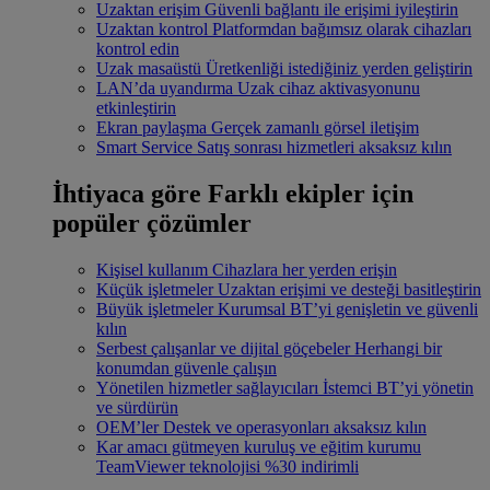
Uzaktan erişim
Güvenli bağlantı ile erişimi iyileştirin
Uzaktan kontrol
Platformdan bağımsız olarak cihazları
kontrol edin
Uzak masaüstü
Üretkenliği istediğiniz yerden geliştirin
LAN’da uyandırma
Uzak cihaz aktivasyonunu
etkinleştirin
Ekran paylaşma
Gerçek zamanlı görsel iletişim
Smart Service
Satış sonrası hizmetleri aksaksız kılın
İhtiyaca göre
Farklı ekipler için
popüler çözümler
Kişisel kullanım
Cihazlara her yerden erişin
Küçük işletmeler
Uzaktan erişimi ve desteği basitleştirin
Büyük işletmeler
Kurumsal BT’yi genişletin ve güvenli
kılın
Serbest çalışanlar ve dijital göçebeler
Herhangi bir
konumdan güvenle çalışın
Yönetilen hizmetler sağlayıcıları
İstemci BT’yi yönetin
ve sürdürün
OEM’ler
Destek ve operasyonları aksaksız kılın
Kar amacı gütmeyen kuruluş ve eğitim kurumu
TeamViewer teknolojisi %30 indirimli