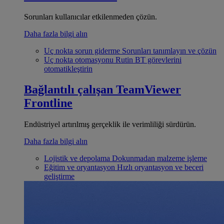
Sorunları kullanıcılar etkilenmeden çözün.
Daha fazla bilgi alın
Uç nokta sorun giderme
Sorunları tanımlayın ve çözün
Uç nokta otomasyonu
Rutin BT görevlerini
otomatikleştirin
Bağlantılı çalışan
TeamViewer
Frontline
Endüstriyel artırılmış gerçeklik ile verimliliği sürdürün.
Daha fazla bilgi alın
Lojistik ve depolama
Dokunmadan malzeme işleme
Eğitim ve oryantasyon
Hızlı oryantasyon ve beceri
geliştirme