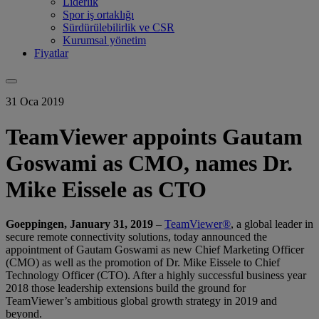
Liderlik
Spor iş ortaklığı
Sürdürülebilirlik ve CSR
Kurumsal yönetim
Fiyatlar
31 Oca 2019
TeamViewer appoints Gautam
Goswami as CMO, names Dr.
Mike Eissele as CTO
Goeppingen, January 31, 2019
–
TeamViewer®
, a global leader in
secure remote connectivity solutions, today announced the
appointment of Gautam Goswami as new Chief Marketing Officer
(CMO) as well as the promotion of Dr. Mike Eissele to Chief
Technology Officer (CTO). After a highly successful business year
2018 those leadership extensions build the ground for
TeamViewer’s ambitious global growth strategy in 2019 and
beyond.