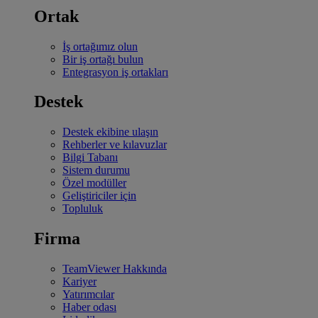
Ortak
İş ortağımız olun
Bir iş ortağı bulun
Entegrasyon iş ortakları
Destek
Destek ekibine ulaşın
Rehberler ve kılavuzlar
Bilgi Tabanı
Sistem durumu
Özel modüller
Geliştiriciler için
Topluluk
Firma
TeamViewer Hakkında
Kariyer
Yatırımcılar
Haber odası