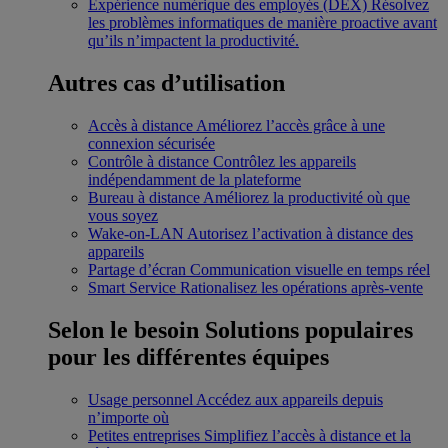
Expérience numérique des employés (DEX)
Résolvez
les problèmes informatiques de manière proactive avant
qu’ils n’impactent la productivité.
Autres cas d’utilisation
Accès à distance
Améliorez l’accès grâce à une
connexion sécurisée
Contrôle à distance
Contrôlez les appareils
indépendamment de la plateforme
Bureau à distance
Améliorez la productivité où que
vous soyez
Wake-on-LAN
Autorisez l’activation à distance des
appareils
Partage d’écran
Communication visuelle en temps réel
Smart Service
Rationalisez les opérations après-vente
Selon le besoin
Solutions populaires
pour les différentes équipes
Usage personnel
Accédez aux appareils depuis
n’importe où
Petites entreprises
Simplifiez l’accès à distance et la