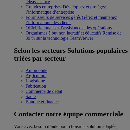
téléassistance
Grandes entreprises
Développez et protégez
l’informatique d’entreprise
Fournisseurs de services gérés
Gérez et maintenez
l’informatique des clients
OEM
Rationalisez l’assistance et les opérations
Organismes à but non lucratif et éducatifs
Remise de
30 % sur la technologie TeamViewer
Selon les secteurs
Solutions populaires
triées par secteur
Automobile
Agriculture
Logistique
Fabrication
Commerce de détail
Santé
Banque et finance
Contacter notre équipe commerciale
Vous avez besoin d’aide pour choisir la solution adaptée,