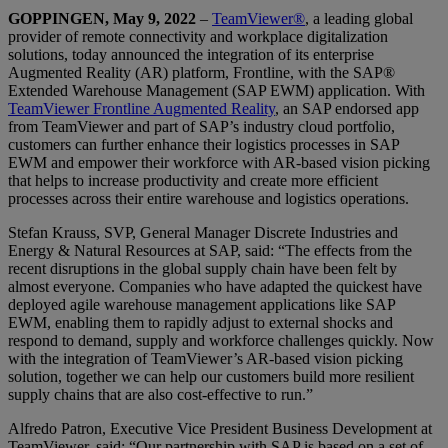
GOPPINGEN, May 9, 2022
–
TeamViewer®
, a leading global
provider of remote connectivity and workplace digitalization
solutions, today announced the integration of its enterprise
Augmented Reality (AR) platform, Frontline, with the SAP®
Extended Warehouse Management (SAP EWM) application. With
TeamViewer Frontline Augmented Reality
, an SAP endorsed app
from TeamViewer and part of SAP’s industry cloud portfolio,
customers can further enhance their logistics processes in SAP
EWM and empower their workforce with AR-based vision picking
that helps to increase productivity and create more efficient
processes across their entire warehouse and logistics operations.
Stefan Krauss, SVP, General Manager Discrete Industries and
Energy & Natural Resources at SAP, said: “The effects from the
recent disruptions in the global supply chain have been felt by
almost everyone. Companies who have adapted the quickest have
deployed agile warehouse management applications like SAP
EWM, enabling them to rapidly adjust to external shocks and
respond to demand, supply and workforce challenges quickly. Now
with the integration of TeamViewer’s AR-based vision picking
solution, together we can help our customers build more resilient
supply chains that are also cost-effective to run.”
Alfredo Patron, Executive Vice President Business Development at
TeamViewer, said: “Our partnership with SAP is based on a set of