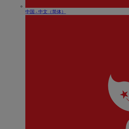
中国 - 中⽂（简体）