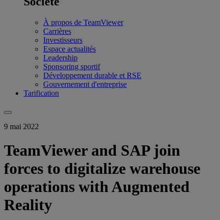
Société
À propos de TeamViewer
Carrières
Investisseurs
Espace actualités
Leadership
Sponsoring sportif
Développement durable et RSE
Gouvernement d'entreprise
Tarification
9 mai 2022
TeamViewer and SAP join
forces to digitalize warehouse
operations with Augmented
Reality