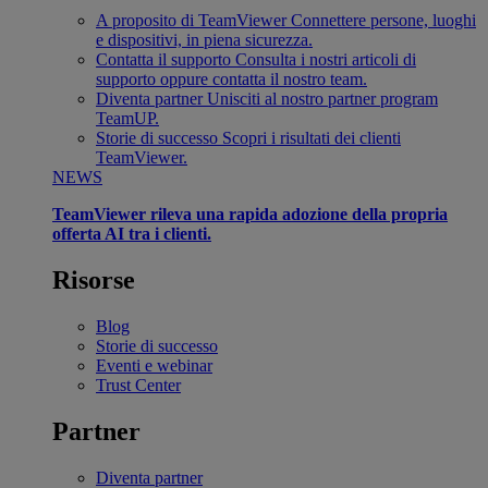
A proposito di TeamViewer
Connettere persone, luoghi
e dispositivi, in piena sicurezza.
Contatta il supporto
Consulta i nostri articoli di
supporto oppure contatta il nostro team.
Diventa partner
Unisciti al nostro partner program
TeamUP.
Storie di successo
Scopri i risultati dei clienti
TeamViewer.
NEWS
TeamViewer rileva una rapida adozione della propria
offerta AI tra i clienti.
Risorse
Blog
Storie di successo
Eventi e webinar
Trust Center
Partner
Diventa partner