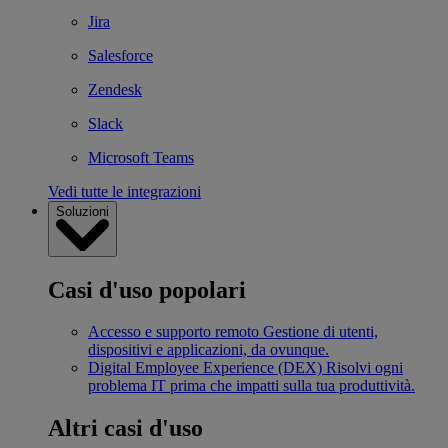
Jira
Salesforce
Zendesk
Slack
Microsoft Teams
Vedi tutte le integrazioni
Soluzioni
Casi d'uso popolari
Accesso e supporto remoto
Gestione di utenti,
dispositivi e applicazioni, da ovunque.
Digital Employee Experience (DEX)
Risolvi ogni
problema IT prima che impatti sulla tua produttività.
Altri casi d'uso