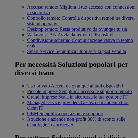
Accesso remoto
Migliora il tuo accesso con connessioni
in sicurezza
Controllo remoto
Controlla dispositivi remoti tra diversi
sistemi operativi
Desktop remoto
Resta produttivo da ovunque tu sia
Wake-on-LAN
Avvia da remoto i dispositivi
Condivisione schermo
Comunicazione visiva in tempo
reale
Smart Service
Semplifica i tuoi servizi post-vendita
Per necessità
Soluzioni popolari per
diversi team
Uso privato
Accedi da ovunque ai tuoi dispositivi
Piccole imprese
Semplifica accesso e supporto remoto
Grandi imprese
Scala in sicurezza la tua gestione IT
Managed service providers
Gestisci e mantieni i tuoi
client IT
OEM
Semplifica operazioni e supporto
Istruzione e aziende non-profit
30% di sconto sulle
tecnologie TeamViewer
Per settore
Soluzioni poplari divise