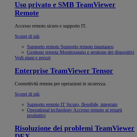
Uso privato e SMB
TeamViewer
Remote
Accesso remoto sicuro e supporto IT.
Scopri di più
Supporto remoto
Supporto remoto istantaneo
Gestione remota
Monitoraggio e gestione dei dispositivi
Vedi piani e prezzi
Enterprise
TeamViewer Tensor
Connettività remota per operazioni in sicurezza.
Scopri di più
Supporto remoto IT
Sicuro, flessibile, integrato
Operational technology
Accesso remoto ai reparti
produttivi
Risoluzione dei problemi
TeamViewer
DEX