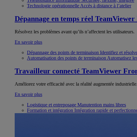
Téléassistance informatique
Sécurisée, flexible, intégrée
Technologie opérationnelle
Accès à distance à l’atelier
Dépannage en temps réel
TeamViewer
Résolvez les problèmes avant qu’ils n’affectent les utilisateurs.
En savoir plus
Dépannage des points de terminaison
Identifiez et résol
Automatisation des points de terminaison
Automatisez les
Travailleur connecté
TeamViewer Fron
Améliorez votre efficacité avec la réalité augmentée industrielle
En savoir plus
Logistique et entreposage
Manutention mains libres
Formation et intégration
Intégration rapide et perfection