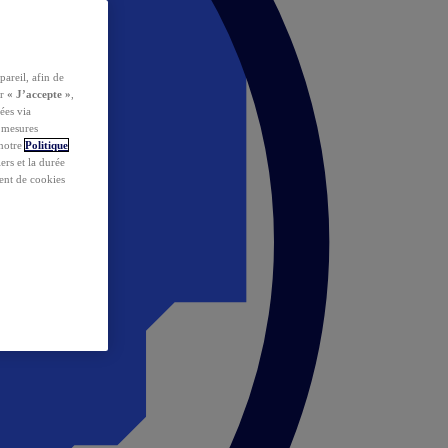
pareil, afin de
ur
« J’accepte »
,
ées via
s mesures
 notre
Politique
iers et la durée
ent de cookies