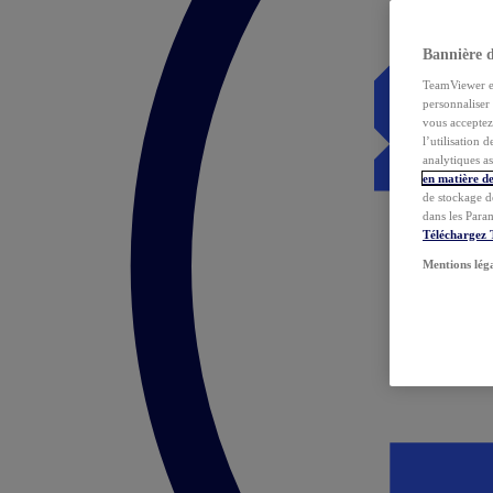
Bannière 
TeamViewer et 
personnaliser 
vous acceptez 
l’utilisation 
analytiques as
en matière de
de stockage d
dans les Para
Téléchargez
Mentions lég