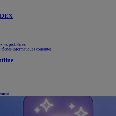
 DEX
vez les problèmes
 tâches informatiques courantes
tline
.
nement