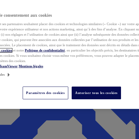
de consentement aux cookies
ses partenaires souhaitent placer des cookies et technologies similaires (« Cookie ») sur votre ap
votre expérience utilisateur et nos actions marketing, ainsi qu’à des fins d’analyse. En cliquant s
(i) nos réglages et l’utilisation de cookies ainsi que (ii) l’analyse subséquente des données collect
de cookies, qui peuvent être associées aux données collectées par l’utilisation de nos produits et le
sociées. Le placement de cookies, ainsi que le traitement des données sont décrits en détails dans
 cookies
et notre
Politique de confidentialité
, en particulier les objectifs précis, les destinataires t
es cookies. Si vous souhaitez choisir vous-même vos préférences, vous pouvez adapter le placem
mètres des cookies.
 TeamViewer
Mentions légales
ales
Paramètres des cookies
Autoriser tous les cookies