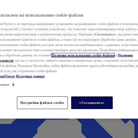
согласием на использование cookie-файлов
mViewer и ее партнеры запрашивают разрешение на размещение cookie-файлов и использов
технологий («Cookie») в вашем устройстве, что помогает персонализировать вашу работу 
ать наши маркетинговые и аналитические процессы. Нажимая
«Соглашаюсь»
, вы даете свое
использование нами всех cookie-файлов, а также (ii) последующую обработку нами данных,
спользования cookie-файлов, которые затем мы можем комбинировать с данными, полученным
ия наших продуктов и через соответствующие средства аналитики. Подробную информацию
в и обработке данных см. в нашей
Политике использования cookie-файлов
и
Политике
альности
, где вы, в частности, найдете сведения о конкретных целях, сторонних получателя
kie-файлов. В разделе Настройки cookie-файлов вы можете задать собственные настройки, 
ой путь для сохранения cookie-файлов.
eamViewer
Исходные данные
анные
Настройки файлов cookie
«Соглашаюсь»