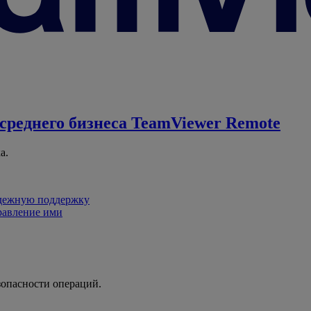
среднего бизнеса
TeamViewer Remote
а.
адежную поддержку
равление ими
зопасности операций.