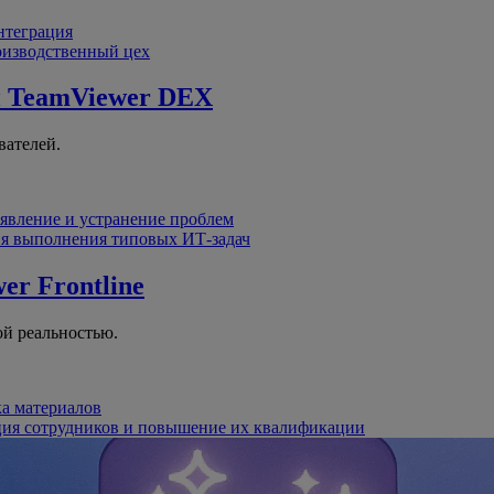
интеграция
оизводственный цех
й
TeamViewer DEX
вателей.
явление и устранение проблем
я выполнения типовых ИТ-задач
er Frontline
й реальностью.
ка материалов
ция сотрудников и повышение их квалификации