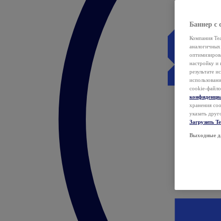
Баннер с 
Компания Tea
аналогичных 
оптимизиров
настройку и 
результате и
использован
cookie-файло
конфиденци
хранения coo
указать друг
Загрузить T
Выходные д