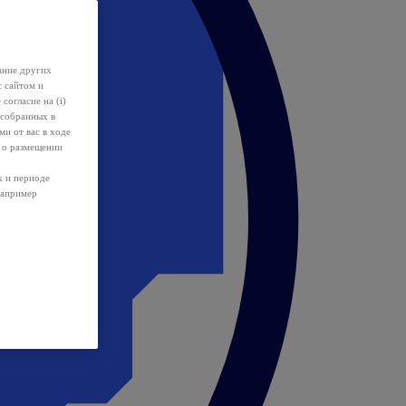
ание других
с сайтом и
 согласие на (i)
 собранных в
и от вас в ходе
 о размещении
х и периоде
например