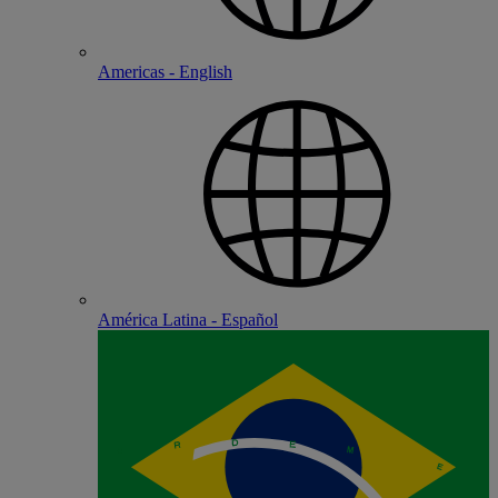
Americas - English
América Latina - Español