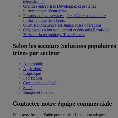
téléassistance
Grandes entreprises
Développez et protégez
l’informatique d’entreprise
Fournisseurs de services gérés
Gérez et maintenez
l’informatique des clients
OEM
Rationalisez l’assistance et les opérations
Organismes à but non lucratif et éducatifs
Remise de
30 % sur la technologie TeamViewer
Selon les secteurs
Solutions populaires
triées par secteur
Automobile
Agriculture
Logistique
Fabrication
Commerce de détail
Santé
Banque et finance
Contacter notre équipe commerciale
Vous avez besoin d’aide pour choisir la solution adaptée,