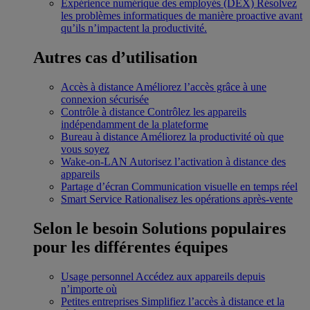
Expérience numérique des employés (DEX)
Résolvez
les problèmes informatiques de manière proactive avant
qu’ils n’impactent la productivité.
Autres cas d’utilisation
Accès à distance
Améliorez l’accès grâce à une
connexion sécurisée
Contrôle à distance
Contrôlez les appareils
indépendamment de la plateforme
Bureau à distance
Améliorez la productivité où que
vous soyez
Wake-on-LAN
Autorisez l’activation à distance des
appareils
Partage d’écran
Communication visuelle en temps réel
Smart Service
Rationalisez les opérations après-vente
Selon le besoin
Solutions populaires
pour les différentes équipes
Usage personnel
Accédez aux appareils depuis
n’importe où
Petites entreprises
Simplifiez l’accès à distance et la