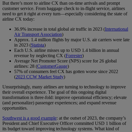
But there’s more to airline CX than on-time arrivals and prompt
customer service. From baggage check to in-flight service, airlines
need to get it right at every turn—especially considering the state of
airline CX today:
36.9% increase in total global air traffic in 2023 (
International
Air Transport Association
)
Approx. 1.4 million flights by major U.S. air carriers were late
in 2023 (
Statista
)
Each U.S. airline misses up to USD 1.4 billion in annual
revenue by neglecting CX (
Forrester
)
Average Net Promoter Score (NPS) score for 26 global
airlines: 28 (
CustomerGauge
)
57% of consumers feel CX has gotten worse since 2022
(
2023 CCW Market Study
)
Unsurprisingly, many airlines are turning to technology to improve
their overall experience. The goal of this ongoing digital
transformation is three-fold: improve operational efficiency; elevate
(and personalize) passenger experiences; and expand revenue
opportunities.
Southwest is a good example
: at the outset of 2023, the company’s
President and Chief Executive Officer committed USD 1 billion of
its budget toward improving technology systems. What kind of