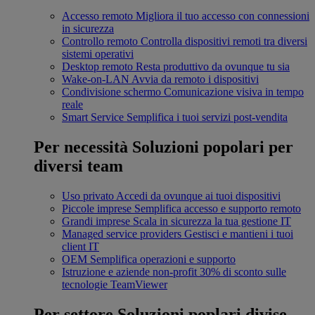
Accesso remoto
Migliora il tuo accesso con connessioni
in sicurezza
Controllo remoto
Controlla dispositivi remoti tra diversi
sistemi operativi
Desktop remoto
Resta produttivo da ovunque tu sia
Wake-on-LAN
Avvia da remoto i dispositivi
Condivisione schermo
Comunicazione visiva in tempo
reale
Smart Service
Semplifica i tuoi servizi post-vendita
Per necessità
Soluzioni popolari per
diversi team
Uso privato
Accedi da ovunque ai tuoi dispositivi
Piccole imprese
Semplifica accesso e supporto remoto
Grandi imprese
Scala in sicurezza la tua gestione IT
Managed service providers
Gestisci e mantieni i tuoi
client IT
OEM
Semplifica operazioni e supporto
Istruzione e aziende non-profit
30% di sconto sulle
tecnologie TeamViewer
Per settore
Soluzioni poplari divise