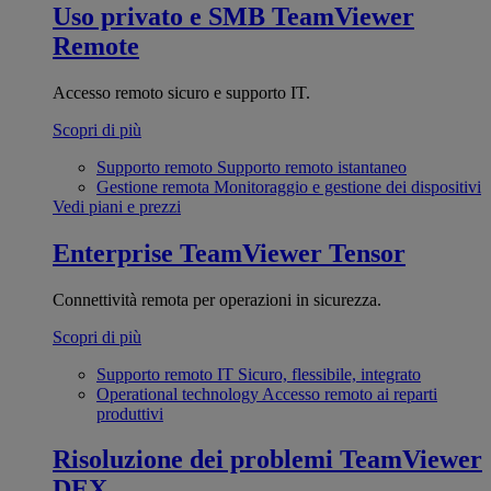
Uso privato e SMB
TeamViewer
Remote
Accesso remoto sicuro e supporto IT.
Scopri di più
Supporto remoto
Supporto remoto istantaneo
Gestione remota
Monitoraggio e gestione dei dispositivi
Vedi piani e prezzi
Enterprise
TeamViewer Tensor
Connettività remota per operazioni in sicurezza.
Scopri di più
Supporto remoto IT
Sicuro, flessibile, integrato
Operational technology
Accesso remoto ai reparti
produttivi
Risoluzione dei problemi
TeamViewer
DEX