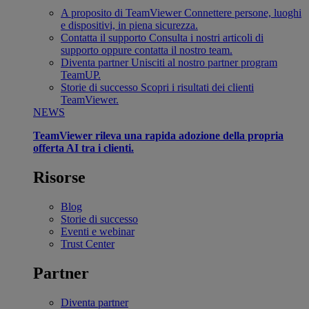
A proposito di TeamViewer
Connettere persone, luoghi
e dispositivi, in piena sicurezza.
Contatta il supporto
Consulta i nostri articoli di
supporto oppure contatta il nostro team.
Diventa partner
Unisciti al nostro partner program
TeamUP.
Storie di successo
Scopri i risultati dei clienti
TeamViewer.
NEWS
TeamViewer rileva una rapida adozione della propria
offerta AI tra i clienti.
Risorse
Blog
Storie di successo
Eventi e webinar
Trust Center
Partner
Diventa partner