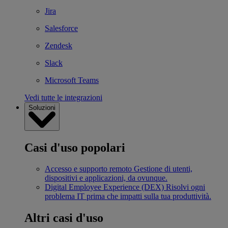
Jira
Salesforce
Zendesk
Slack
Microsoft Teams
Vedi tutte le integrazioni
Soluzioni
Casi d'uso popolari
Accesso e supporto remoto
Gestione di utenti,
dispositivi e applicazioni, da ovunque.
Digital Employee Experience (DEX)
Risolvi ogni
problema IT prima che impatti sulla tua produttività.
Altri casi d'uso