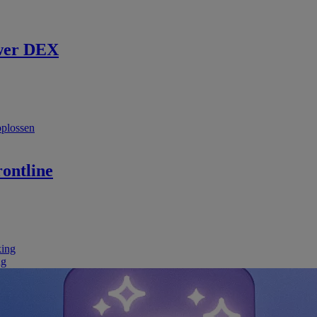
wer DEX
oplossen
ontline
king
ng