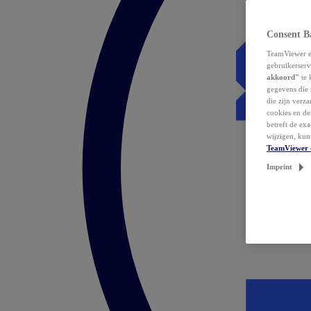
Consent B
TeamViewer en
gebruikerserv
akkoord"
te 
gegevens die 
die zijn verz
cookies en d
betreft de ex
wijzigen, kun
TeamViewer 
Imprint