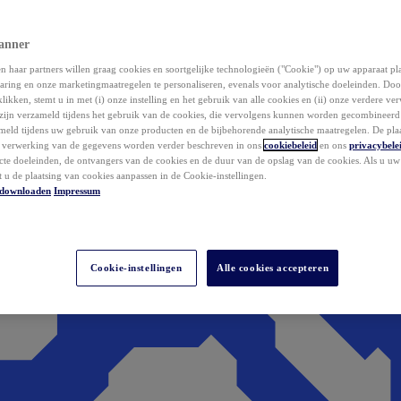
anner
 haar partners willen graag cookies en soortgelijke technologieën ("Cookie") op uw apparaat p
aring en onze marketingmaatregelen te personaliseren, evenals voor analytische doeleinden. Do
klikken, stemt u in met (i) onze instelling en het gebruik van alle cookies en (ii) onze verdere v
zijn verzameld tijdens het gebruik van de cookies, die vervolgens kunnen worden gecombineer
ameld tijdens uw gebruik van onze producten en de bijbehorende analytische maatregelen. De pla
e verwerking van de gegevens worden verder beschreven in ons
cookiebeleid
en ons
privacybele
acte doeleinden, de ontvangers van de cookies en de duur van de opslag van de cookies. Als u u
t u de plaatsing van cookies aanpassen in de Cookie-instellingen.
downloaden
Impressum
Cookie-instellingen
Alle cookies accepteren