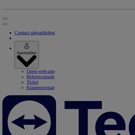
Contact salesafdeling
Aanmelden
Open web-app
Beheerconsole
Ticket
Klantenportaal