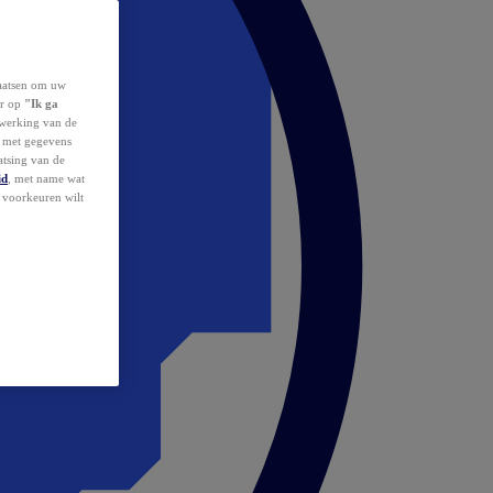
laatsen om uw
or op
"Ik ga
erwerking van de
d met gegevens
atsing van de
id
, met name wat
w voorkeuren wilt