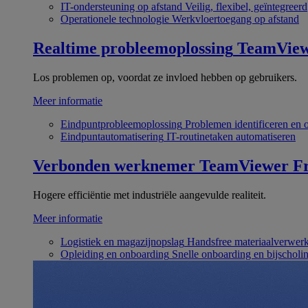
IT-ondersteuning op afstand
Veilig, flexibel, geïntegreerd
Operationele technologie
Werkvloertoegang op afstand
Realtime probleemoplossing
TeamVie
Los problemen op, voordat ze invloed hebben op gebruikers.
Meer informatie
Eindpuntprobleemoplossing
Problemen identificeren en 
Eindpuntautomatisering
IT-routinetaken automatiseren
Verbonden werknemer
TeamViewer Fr
Hogere efficiëntie met industriële aangevulde realiteit.
Meer informatie
Logistiek en magazijnopslag
Handsfree materiaalverwer
Opleiding en onboarding
Snelle onboarding en bijscholi