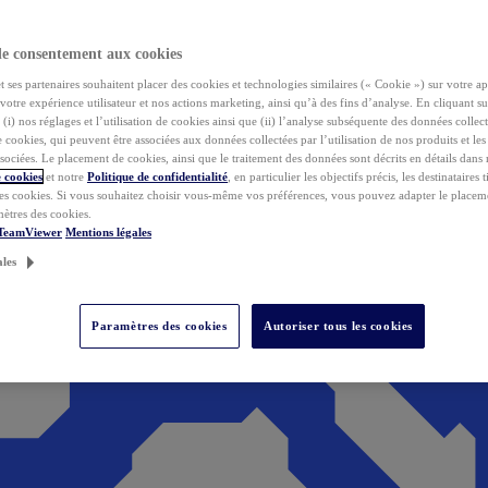
de consentement aux cookies
ses partenaires souhaitent placer des cookies et technologies similaires (« Cookie ») sur votre ap
votre expérience utilisateur et nos actions marketing, ainsi qu’à des fins d’analyse. En cliquant s
(i) nos réglages et l’utilisation de cookies ainsi que (ii) l’analyse subséquente des données collect
de cookies, qui peuvent être associées aux données collectées par l’utilisation de nos produits et le
sociées. Le placement de cookies, ainsi que le traitement des données sont décrits en détails dans
 cookies
et notre
Politique de confidentialité
, en particulier les objectifs précis, les destinataires t
es cookies. Si vous souhaitez choisir vous-même vos préférences, vous pouvez adapter le placem
mètres des cookies.
 TeamViewer
Mentions légales
ales
Paramètres des cookies
Autoriser tous les cookies