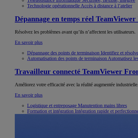
Téléassistance informatique
Sécurisée, flexible, intégrée
Technologie opérationnelle
Accès à distance à l’atelier
Dépannage en temps réel
TeamViewer
Résolvez les problèmes avant qu’ils n’affectent les utilisateurs.
En savoir plus
Dépannage des points de terminaison
Identifiez et résol
Automatisation des points de terminaison
Automatisez les
Travailleur connecté
TeamViewer Fron
Améliorez votre efficacité avec la réalité augmentée industrielle
En savoir plus
Logistique et entreposage
Manutention mains libres
Formation et intégration
Intégration rapide et perfection