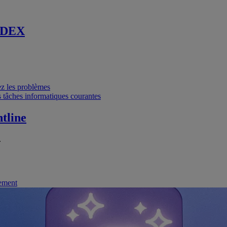
 DEX
vez les problèmes
 tâches informatiques courantes
tline
.
nement