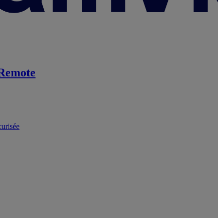
Remote
curisée