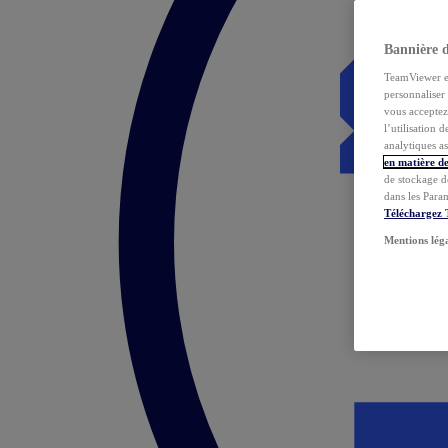
Bannière 
TeamViewer et 
personnaliser 
vous acceptez 
l’utilisation 
analytiques as
en matière de
de stockage d
dans les Para
Téléchargez
Mentions lég