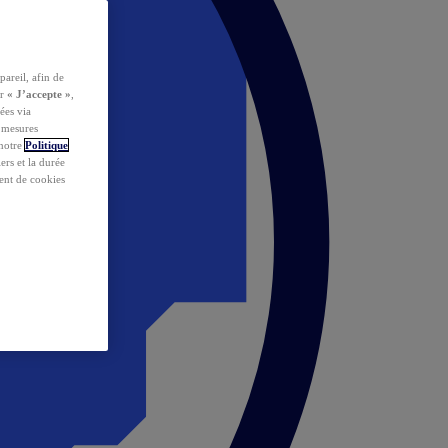
pareil, afin de
ur
« J’accepte »
,
ées via
s mesures
 notre
Politique
iers et la durée
ent de cookies