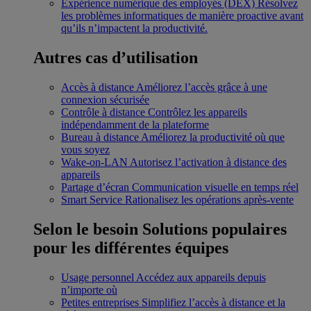
Expérience numérique des employés (DEX)
Résolvez
les problèmes informatiques de manière proactive avant
qu’ils n’impactent la productivité.
Autres cas d’utilisation
Accès à distance
Améliorez l’accès grâce à une
connexion sécurisée
Contrôle à distance
Contrôlez les appareils
indépendamment de la plateforme
Bureau à distance
Améliorez la productivité où que
vous soyez
Wake-on-LAN
Autorisez l’activation à distance des
appareils
Partage d’écran
Communication visuelle en temps réel
Smart Service
Rationalisez les opérations après-vente
Selon le besoin
Solutions populaires
pour les différentes équipes
Usage personnel
Accédez aux appareils depuis
n’importe où
Petites entreprises
Simplifiez l’accès à distance et la