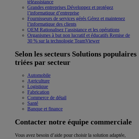
téléassistance
Grandes entreprises
Développez et protégez
l’informatique d’entreprise
Fournisseurs de services gérés
Gérez et maintenez
l’informatique des clients
OEM
Rationalisez l’assistance et les opérations
Organismes à but non lucratif et éducatifs
Remise de
30 % sur la technologie TeamViewer
Selon les secteurs
Solutions populaires
triées par secteur
Automobile
Agriculture
Logistique
Fabrication
Commerce de détail
Santé
Banque et finance
Contacter notre équipe commerciale
Vous avez besoin d’aide pour choisir la solution adaptée,