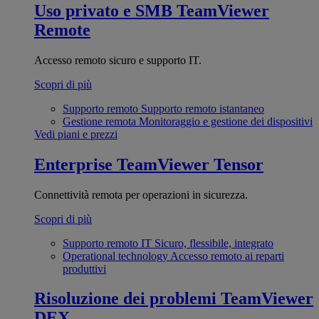
Uso privato e SMB
TeamViewer
Remote
Accesso remoto sicuro e supporto IT.
Scopri di più
Supporto remoto
Supporto remoto istantaneo
Gestione remota
Monitoraggio e gestione dei dispositivi
Vedi piani e prezzi
Enterprise
TeamViewer Tensor
Connettività remota per operazioni in sicurezza.
Scopri di più
Supporto remoto IT
Sicuro, flessibile, integrato
Operational technology
Accesso remoto ai reparti
produttivi
Risoluzione dei problemi
TeamViewer
DEX