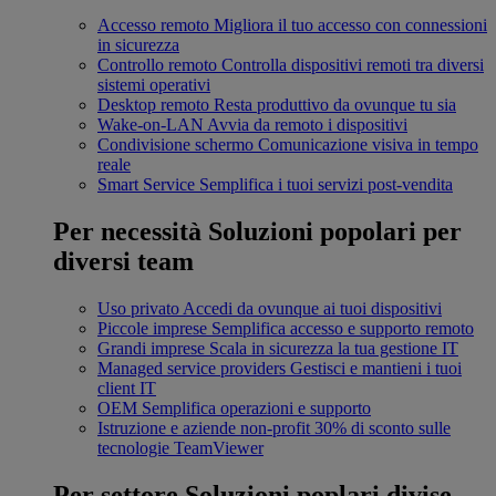
Accesso remoto
Migliora il tuo accesso con connessioni
in sicurezza
Controllo remoto
Controlla dispositivi remoti tra diversi
sistemi operativi
Desktop remoto
Resta produttivo da ovunque tu sia
Wake-on-LAN
Avvia da remoto i dispositivi
Condivisione schermo
Comunicazione visiva in tempo
reale
Smart Service
Semplifica i tuoi servizi post-vendita
Per necessità
Soluzioni popolari per
diversi team
Uso privato
Accedi da ovunque ai tuoi dispositivi
Piccole imprese
Semplifica accesso e supporto remoto
Grandi imprese
Scala in sicurezza la tua gestione IT
Managed service providers
Gestisci e mantieni i tuoi
client IT
OEM
Semplifica operazioni e supporto
Istruzione e aziende non-profit
30% di sconto sulle
tecnologie TeamViewer
Per settore
Soluzioni poplari divise