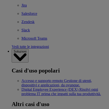
Jira
Salesforce
Zendesk
Slack
Microsoft Teams
Vedi tutte le integrazioni
Soluzioni
Casi d'uso popolari
Accesso e supporto remoto
Gestione di utenti,
dispositivi e applicazioni, da ovunque.
Digital Employee Experience (DEX)
Risolvi ogni
problema IT prima che impatti sulla tua produttività.
Altri casi d'uso