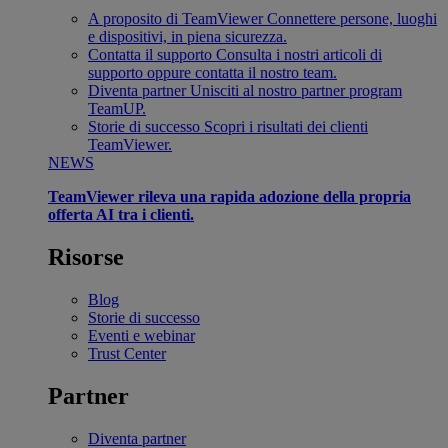
A proposito di TeamViewer
Connettere persone, luoghi
e dispositivi, in piena sicurezza.
Contatta il supporto
Consulta i nostri articoli di
supporto oppure contatta il nostro team.
Diventa partner
Unisciti al nostro partner program
TeamUP.
Storie di successo
Scopri i risultati dei clienti
TeamViewer.
NEWS
TeamViewer rileva una rapida adozione della propria
offerta AI tra i clienti.
Risorse
Blog
Storie di successo
Eventi e webinar
Trust Center
Partner
Diventa partner