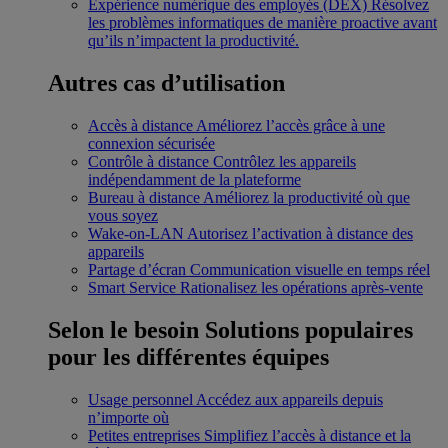
Expérience numérique des employés (DEX)
Résolvez
les problèmes informatiques de manière proactive avant
qu’ils n’impactent la productivité.
Autres cas d’utilisation
Accès à distance
Améliorez l’accès grâce à une
connexion sécurisée
Contrôle à distance
Contrôlez les appareils
indépendamment de la plateforme
Bureau à distance
Améliorez la productivité où que
vous soyez
Wake-on-LAN
Autorisez l’activation à distance des
appareils
Partage d’écran
Communication visuelle en temps réel
Smart Service
Rationalisez les opérations après-vente
Selon le besoin
Solutions populaires
pour les différentes équipes
Usage personnel
Accédez aux appareils depuis
n’importe où
Petites entreprises
Simplifiez l’accès à distance et la