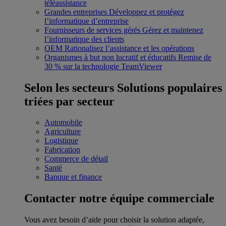
téléassistance
Grandes entreprises
Développez et protégez
l’informatique d’entreprise
Fournisseurs de services gérés
Gérez et maintenez
l’informatique des clients
OEM
Rationalisez l’assistance et les opérations
Organismes à but non lucratif et éducatifs
Remise de
30 % sur la technologie TeamViewer
Selon les secteurs
Solutions populaires
triées par secteur
Automobile
Agriculture
Logistique
Fabrication
Commerce de détail
Santé
Banque et finance
Contacter notre équipe commerciale
Vous avez besoin d’aide pour choisir la solution adaptée,