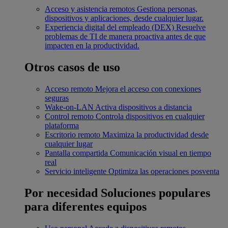
Acceso y asistencia remotos
Gestiona personas,
dispositivos y aplicaciones, desde cualquier lugar.
Experiencia digital del empleado (DEX)
Resuelve
problemas de TI de manera proactiva antes de que
impacten en la productividad.
Otros casos de uso
Acceso remoto
Mejora el acceso con conexiones
seguras
Wake-on-LAN
Activa dispositivos a distancia
Control remoto
Controla dispositivos en cualquier
plataforma
Escritorio remoto
Maximiza la productividad desde
cualquier lugar
Pantalla compartida
Comunicación visual en tiempo
real
Servicio inteligente
Optimiza las operaciones posventa
Por necesidad
Soluciones populares
para diferentes equipos