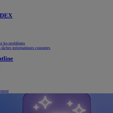
 DEX
vez les problèmes
 tâches informatiques courantes
tline
.
nement