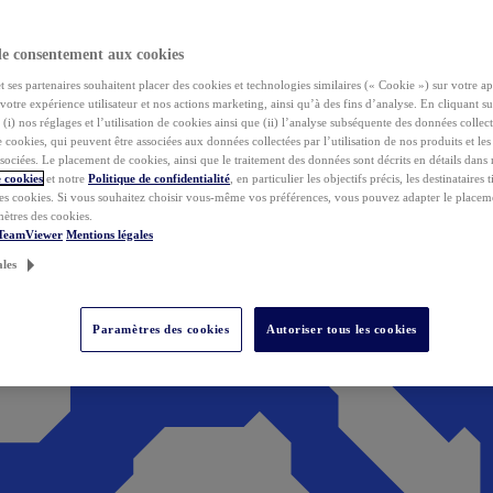
de consentement aux cookies
ses partenaires souhaitent placer des cookies et technologies similaires (« Cookie ») sur votre ap
votre expérience utilisateur et nos actions marketing, ainsi qu’à des fins d’analyse. En cliquant s
(i) nos réglages et l’utilisation de cookies ainsi que (ii) l’analyse subséquente des données collect
de cookies, qui peuvent être associées aux données collectées par l’utilisation de nos produits et le
sociées. Le placement de cookies, ainsi que le traitement des données sont décrits en détails dans
 cookies
et notre
Politique de confidentialité
, en particulier les objectifs précis, les destinataires t
es cookies. Si vous souhaitez choisir vous-même vos préférences, vous pouvez adapter le placem
mètres des cookies.
 TeamViewer
Mentions légales
ales
Paramètres des cookies
Autoriser tous les cookies