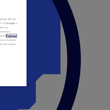
pareil, afin de
ur
« J’accepte »
,
ées via
s mesures
 notre
Politique
iers et la durée
ent de cookies