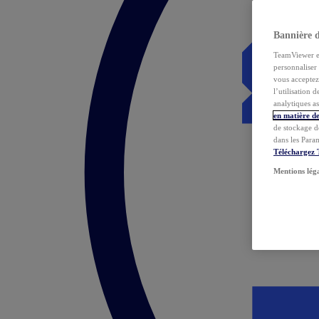
Bannière 
TeamViewer et 
personnaliser 
vous acceptez 
l’utilisation 
analytiques as
en matière de
de stockage d
dans les Para
Téléchargez
Mentions lég