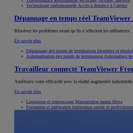
Téléassistance informatique
Sécurisée, flexible, intégrée
Technologie opérationnelle
Accès à distance à l’atelier
Dépannage en temps réel
TeamViewer
Résolvez les problèmes avant qu’ils n’affectent les utilisateurs.
En savoir plus
Dépannage des points de terminaison
Identifiez et résol
Automatisation des points de terminaison
Automatisez les
Travailleur connecté
TeamViewer Fron
Améliorez votre efficacité avec la réalité augmentée industrielle
En savoir plus
Logistique et entreposage
Manutention mains libres
Formation et intégration
Intégration rapide et perfection