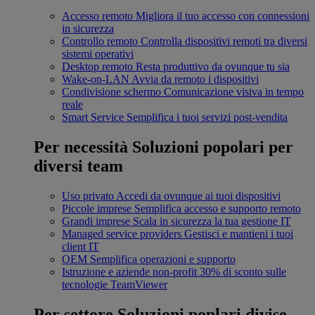
Accesso remoto
Migliora il tuo accesso con connessioni
in sicurezza
Controllo remoto
Controlla dispositivi remoti tra diversi
sistemi operativi
Desktop remoto
Resta produttivo da ovunque tu sia
Wake-on-LAN
Avvia da remoto i dispositivi
Condivisione schermo
Comunicazione visiva in tempo
reale
Smart Service
Semplifica i tuoi servizi post-vendita
Per necessità
Soluzioni popolari per
diversi team
Uso privato
Accedi da ovunque ai tuoi dispositivi
Piccole imprese
Semplifica accesso e supporto remoto
Grandi imprese
Scala in sicurezza la tua gestione IT
Managed service providers
Gestisci e mantieni i tuoi
client IT
OEM
Semplifica operazioni e supporto
Istruzione e aziende non-profit
30% di sconto sulle
tecnologie TeamViewer
Per settore
Soluzioni poplari divise