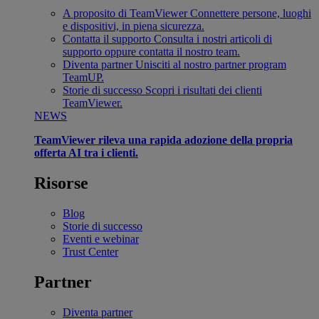
A proposito di TeamViewer
Connettere persone, luoghi
e dispositivi, in piena sicurezza.
Contatta il supporto
Consulta i nostri articoli di
supporto oppure contatta il nostro team.
Diventa partner
Unisciti al nostro partner program
TeamUP.
Storie di successo
Scopri i risultati dei clienti
TeamViewer.
NEWS
TeamViewer rileva una rapida adozione della propria
offerta AI tra i clienti.
Risorse
Blog
Storie di successo
Eventi e webinar
Trust Center
Partner
Diventa partner