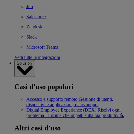
Jira
Salesforce
Zendesk
Slack
Microsoft Teams
Vedi tutte le integrazioni
Soluzioni
Casi d'uso popolari
Accesso e supporto remoto
Gestione di utenti,
dispositivi e applicazioni, da ovunque.
Digital Employee Experience (DEX)
Risolvi ogni
problema IT prima che impatti sulla tua produttività.
Altri casi d'uso