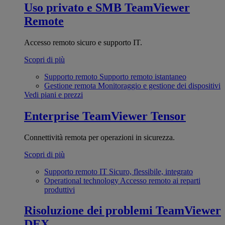
Uso privato e SMB
TeamViewer
Remote
Accesso remoto sicuro e supporto IT.
Scopri di più
Supporto remoto
Supporto remoto istantaneo
Gestione remota
Monitoraggio e gestione dei dispositivi
Vedi piani e prezzi
Enterprise
TeamViewer Tensor
Connettività remota per operazioni in sicurezza.
Scopri di più
Supporto remoto IT
Sicuro, flessibile, integrato
Operational technology
Accesso remoto ai reparti
produttivi
Risoluzione dei problemi
TeamViewer
DEX