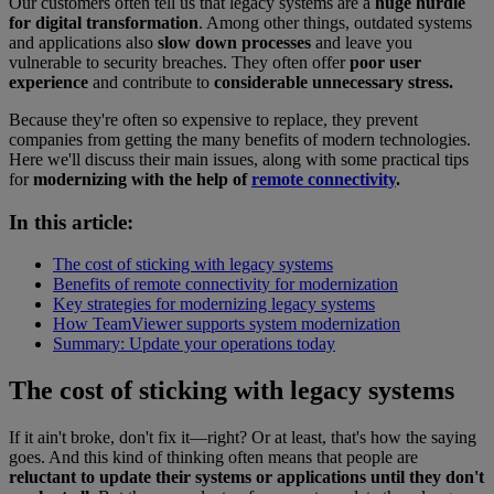
Our customers often tell us that legacy systems are a
huge hurdle
for digital transformation
. Among other things, outdated systems
and applications also
slow down processes
and leave you
vulnerable to security breaches. They often offer
poor user
experience
and contribute to
considerable unnecessary stress.
Because they're often so expensive to replace, they prevent
companies from getting the many benefits of modern technologies.
Here we'll discuss their main issues, along with some practical tips
for
modernizing with the help of
remote connectivity
.
In this article:
The cost of sticking with legacy systems
Benefits of remote connectivity for modernization
Key strategies for modernizing legacy systems
How TeamViewer supports system modernization
Summary: Update your operations today
The cost of sticking with legacy systems
If it ain't broke, don't fix it—right? Or at least, that's how the saying
goes. And this kind of thinking often means that people are
reluctant to update their systems or applications until they don't