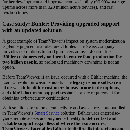
further development and improvement, scalability (99.99% average
uptime across more than 320 million active devices), and fast
reaction times.
Case study: Bühler: Providing upgraded support
with an updated solution
A great example of TeamViewer’s impact on system modernization
is plant equipment manufacturer, Bühler. The Swiss company
provides its solutions to food producers across 140 countries.
Bühler customers rely on them to ensure food production for
two billion people,
so prolonged machinery downtime is not an
option.
Before TeamViewer, if an issue occurred with a Bühler machine, the
road to resolution wasn’t smooth. The
legacy remote software
in
place was
difficult for customers to use, prone to disruptions
,
and
didn’t document support sessions
—a key requirement for
obtaining cybersecurity certifications.
With solutions for remote connectivity and assistance, now bundled
in TeamViewer's
Smart Service
solution, Bühler uses enterprise-
grade remote access and augmented-reality to
deliver fast and
reliable support regardless of where the issue occurs.
TeamViewer also enables Bühler to digitize its interactions and