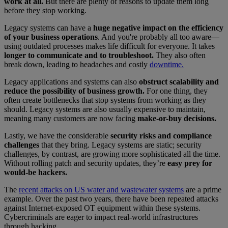
work at all.
But there are plenty of reasons to update them long
before they stop working.
Legacy systems can have a
huge negative impact on the efficiency
of your business operations
. And you're probably all too aware—
using outdated processes makes life difficult for everyone. It takes
longer to communicate and to troubleshoot.
They also often
break down, leading to headaches and costly
downtime.
Legacy applications and systems can also
obstruct scalability and
reduce the possibility of business growth.
For one thing, they
often create bottlenecks that stop systems from working as they
should. Legacy systems are also usually expensive to maintain,
meaning many customers are now facing
make-or-buy decisions.
Lastly, we have the considerable
security risks and compliance
challenges
that they bring. Legacy systems are static; security
challenges, by contrast, are growing more sophisticated all the time.
Without rolling patch and security updates, they’re
easy prey for
would-be hackers.
The
recent attacks on US water and wastewater systems
are a prime
example. Over the past two years, there have been repeated attacks
against Internet-exposed OT equipment within these systems.
Cybercriminals are eager to impact real-world infrastructures
through hacking.