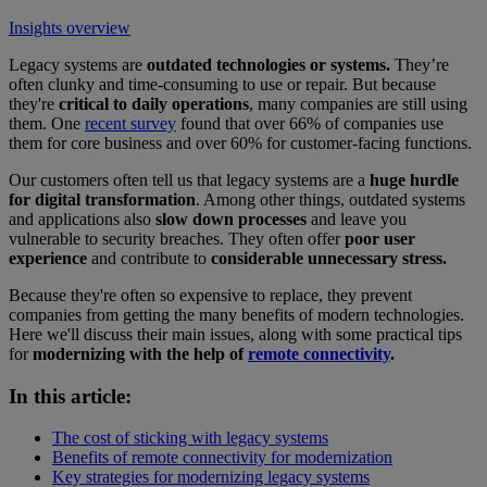
Insights overview
Legacy systems are
outdated technologies or systems.
They’re
often clunky and time-consuming to use or repair. But because
they're
critical to daily operations
, many companies are still using
them. One
recent survey
found that over 66% of companies use
them for core business and over 60% for customer-facing functions.
Our customers often tell us that legacy systems are a
huge hurdle
for digital transformation
. Among other things, outdated systems
and applications also
slow down processes
and leave you
vulnerable to security breaches. They often offer
poor user
experience
and contribute to
considerable unnecessary stress.
Because they're often so expensive to replace, they prevent
companies from getting the many benefits of modern technologies.
Here we'll discuss their main issues, along with some practical tips
for
modernizing with the help of
remote connectivity
.
In this article:
The cost of sticking with legacy systems
Benefits of remote connectivity for modernization
Key strategies for modernizing legacy systems