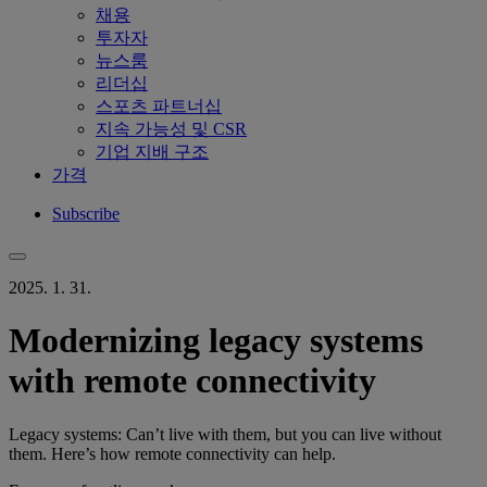
채용
투자자
뉴스룸
리더십
스포츠 파트너십
지속 가능성 및 CSR
기업 지배 구조
가격
Subscribe
2025. 1. 31.
Modernizing legacy systems
with remote connectivity
Legacy systems: Can’t live with them, but you can live without
them. Here’s how remote connectivity can help.