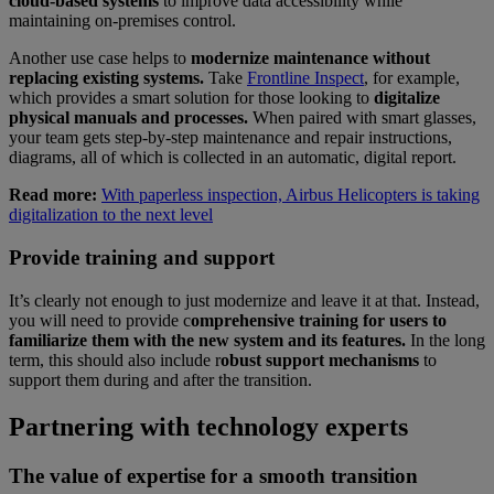
cloud-based systems
to improve data accessibility while
maintaining on-premises control.
Another use case helps to
modernize maintenance without
replacing existing systems.
Take
Frontline Inspect
, for example,
which provides a smart solution for those looking to
digitalize
physical manuals and processes.
When paired with smart glasses,
your team gets step-by-step maintenance and repair instructions,
diagrams, all of which is collected in an automatic, digital report.
Read more:
With paperless inspection, Airbus Helicopters is taking
digitalization to the next level
Provide training and support
It’s clearly not enough to just modernize and leave it at that. Instead,
you will need to provide c
omprehensive training for users to
familiarize them with the new system and its features.
In the long
term, this should also include r
obust support mechanisms
to
support them during and after the transition.
Partnering with technology experts
The value of expertise for a smooth transition