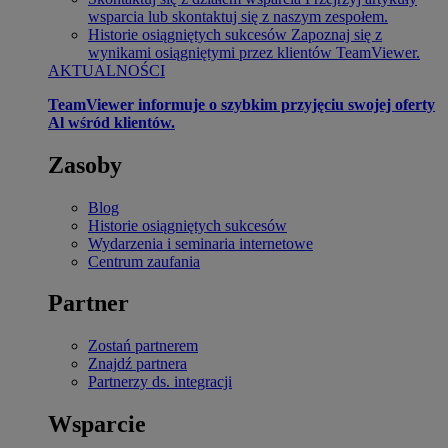
wsparcia lub skontaktuj się z naszym zespołem.
Historie osiągniętych sukcesów
Zapoznaj się z
wynikami osiągniętymi przez klientów TeamViewer.
AKTUALNOŚCI
TeamViewer informuje o szybkim przyjęciu swojej oferty
Al wśród klientów.
Zasoby
Blog
Historie osiągniętych sukcesów
Wydarzenia i seminaria internetowe
Centrum zaufania
Partner
Zostań partnerem
Znajdź partnera
Partnerzy ds. integracji
Wsparcie