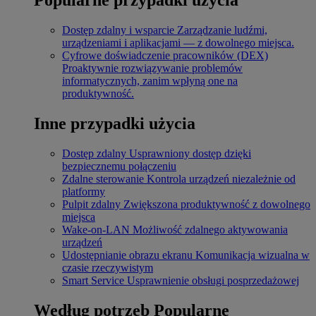
Dostęp zdalny i wsparcie
Zarządzanie ludźmi,
urządzeniami i aplikacjami — z dowolnego miejsca.
Cyfrowe doświadczenie pracowników (DEX)
Proaktywnie rozwiązywanie problemów
informatycznych, zanim wpłyną one na
produktywność.
Inne przypadki użycia
Dostęp zdalny
Usprawniony dostęp dzięki
bezpiecznemu połączeniu
Zdalne sterowanie
Kontrola urządzeń niezależnie od
platformy
Pulpit zdalny
Zwiększona produktywność z dowolnego
miejsca
Wake-on-LAN
Możliwość zdalnego aktywowania
urządzeń
Udostępnianie obrazu ekranu
Komunikacja wizualna w
czasie rzeczywistym
Smart Service
Usprawnienie obsługi posprzedażowej
Według potrzeb
Popularne