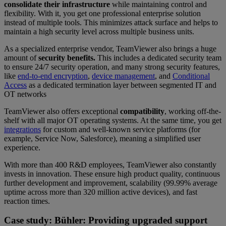
consolidate their infrastructure
while maintaining control and
flexibility. With it, you get one professional enterprise solution
instead of multiple tools. This minimizes attack surface and helps to
maintain a high security level across multiple business units.
As a specialized enterprise vendor, TeamViewer also brings a huge
amount of
security benefits.
This includes a dedicated security team
to ensure 24/7 security operation, and many strong security features,
like
end-to-end encryption
,
device management
, and
Conditional
Access
as a dedicated termination layer between segmented IT and
OT networks
TeamViewer also offers exceptional
compatibility
, working off-the-
shelf with all major OT operating systems. At the same time, you get
integrations
for custom and well-known service platforms (for
example, Service Now, Salesforce), meaning a simplified user
experience.
With more than 400 R&D employees, TeamViewer also
constantly
invests in innovation. These ensure high product quality, continuous
further development and improvement, scalability (99.99% average
uptime across more than 320 million active devices), and fast
reaction times.
Case study: Bühler: Providing upgraded support