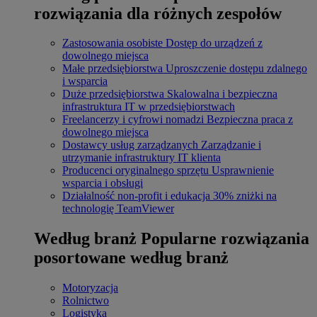
rozwiązania dla różnych zespołów
Zastosowania osobiste
Dostęp do urządzeń z
dowolnego miejsca
Małe przedsiębiorstwa
Uproszczenie dostępu zdalnego
i wsparcia
Duże przedsiębiorstwa
Skalowalna i bezpieczna
infrastruktura IT w przedsiębiorstwach
Freelancerzy i cyfrowi nomadzi
Bezpieczna praca z
dowolnego miejsca
Dostawcy usług zarządzanych
Zarządzanie i
utrzymanie infrastruktury IT klienta
Producenci oryginalnego sprzętu
Usprawnienie
wsparcia i obsługi
Działalność non-profit i edukacja
30% zniżki na
technologię TeamViewer
Według branż
Popularne rozwiązania
posortowane według branż
Motoryzacja
Rolnictwo
Logistyka