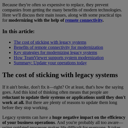
Because they're often so expensive to replace, they prevent
companies from getting the many benefits of modern technologies.
Here we'll discuss their main issues, along with some practical tips
for
modernizing with the help of
remote connectivity
.
In this article:
The cost of sticking with legacy systems
Benefits of remote connectivity for modernization
Key strategies for modernizing legacy systems
How TeamViewer supports system modernization
Summary: Update your operations today
The cost of sticking with legacy systems
If it ain't broke, don't fix it—right? Or at least, that's how the saying
goes. And this kind of thinking often means that people are
reluctant to update their systems or applications until they don't
work at all.
But there are plenty of reasons to update them long
before they stop working.
Legacy systems can have a
huge negative impact on the efficiency
of your business operations
. And you're probably all too aware—
using outdated processes makes life difficult for everyone. It takes