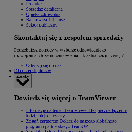
Produkcja
Sprzedaż detaliczna
Opieka zdrowotna
Bankowość i finanse
Sektor publiczny
Skontaktuj się z zespołem sprzedaży
Potrzebujesz pomocy w wyborze odpowiedniego
rozwiązania, złożeniu zamówienia lub aktualizacji licencji?
Odezwij się do nas
Dla przedsiębiorstw
Zasoby
Dowiedz się więcej o TeamViewer
Informacje na temat TeamViewer
Bezpieczne łączenie
ludzi, miejsc i rzeczy.
Zostań partnerem
Dołącz do naszego globalnego
programu partnerskiego TeamUP.
Skontaktuj się z działem wsparcia
Przejrzyj artykuły