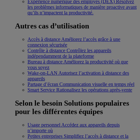
Expérience numérique des employés (DEX)
Résolvez
les problèmes informatiques de manière proactive avant
qu’ils n’impactent la productivité.
Autres cas d’utilisation
Accès à distance
Améliorez l’accès grâce à une
connexion sécurisée
Contrôle à distance
Contrôlez les appareils
indépendamment de la plateforme
Bureau à distance
Améliorez la productivité où que
vous soyez
Wake-on-LAN
Autorisez l’activation à distance des
appareils
Partage d’écran
Communication visuelle en temps réel
Smart Service
Rationalisez les opérations après-vente
Selon le besoin
Solutions populaires
pour les différentes équipes
Usage personnel
Accédez aux appareils depuis
n’importe où
Petites entreprises
Simplifiez l’accès à distance et la