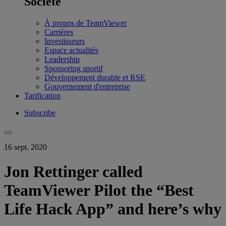
Société
À propos de TeamViewer
Carrières
Investisseurs
Espace actualités
Leadership
Sponsoring sportif
Développement durable et RSE
Gouvernement d'entreprise
Tarification
Subscribe
16 sept. 2020
Jon Rettinger called
TeamViewer Pilot the “Best
Life Hack App” and here’s why