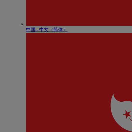
中国 - 中⽂（简体）