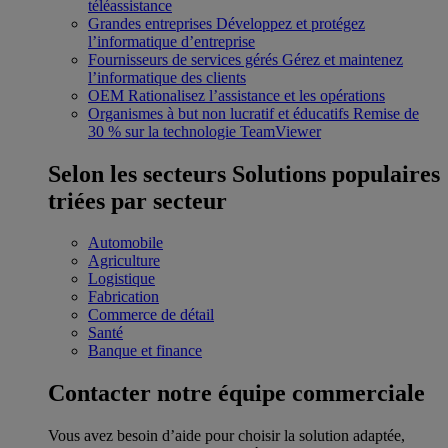
téléassistance
Grandes entreprises
Développez et protégez
l’informatique d’entreprise
Fournisseurs de services gérés
Gérez et maintenez
l’informatique des clients
OEM
Rationalisez l’assistance et les opérations
Organismes à but non lucratif et éducatifs
Remise de
30 % sur la technologie TeamViewer
Selon les secteurs
Solutions populaires
triées par secteur
Automobile
Agriculture
Logistique
Fabrication
Commerce de détail
Santé
Banque et finance
Contacter notre équipe commerciale
Vous avez besoin d’aide pour choisir la solution adaptée,