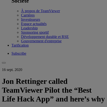
Société
À propos de TeamViewer
Carrières
Investisseurs
Espace actualités
Leadership
Sponsoring sportif
Développement durable et RSE
Gouvernement d'entreprise
Tarification
Subscribe
16 sept. 2020
Jon Rettinger called
TeamViewer Pilot the “Best
Life Hack App” and here’s why