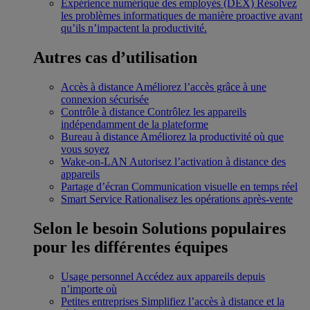
Expérience numérique des employés (DEX)
Résolvez
les problèmes informatiques de manière proactive avant
qu’ils n’impactent la productivité.
Autres cas d’utilisation
Accès à distance
Améliorez l’accès grâce à une
connexion sécurisée
Contrôle à distance
Contrôlez les appareils
indépendamment de la plateforme
Bureau à distance
Améliorez la productivité où que
vous soyez
Wake-on-LAN
Autorisez l’activation à distance des
appareils
Partage d’écran
Communication visuelle en temps réel
Smart Service
Rationalisez les opérations après-vente
Selon le besoin
Solutions populaires
pour les différentes équipes
Usage personnel
Accédez aux appareils depuis
n’importe où
Petites entreprises
Simplifiez l’accès à distance et la