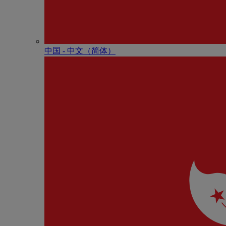
中国 - 中⽂（简体）