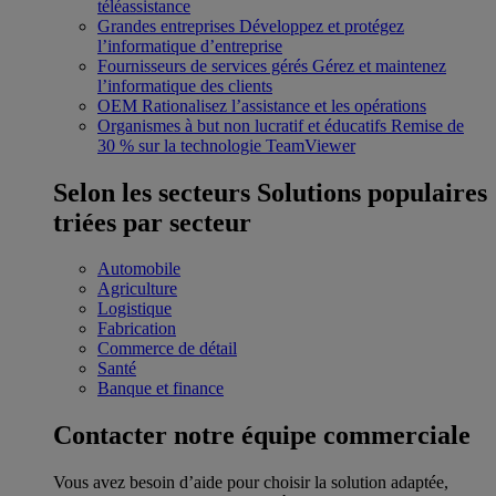
téléassistance
Grandes entreprises
Développez et protégez
l’informatique d’entreprise
Fournisseurs de services gérés
Gérez et maintenez
l’informatique des clients
OEM
Rationalisez l’assistance et les opérations
Organismes à but non lucratif et éducatifs
Remise de
30 % sur la technologie TeamViewer
Selon les secteurs
Solutions populaires
triées par secteur
Automobile
Agriculture
Logistique
Fabrication
Commerce de détail
Santé
Banque et finance
Contacter notre équipe commerciale
Vous avez besoin d’aide pour choisir la solution adaptée,