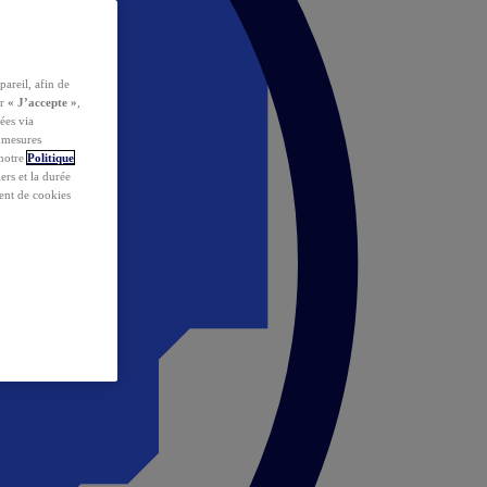
pareil, afin de
ur
« J’accepte »
,
ées via
s mesures
 notre
Politique
iers et la durée
ent de cookies