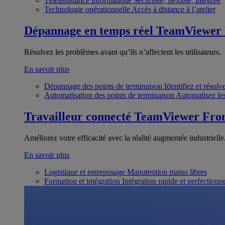
Téléassistance informatique
Sécurisée, flexible, intégrée
Technologie opérationnelle
Accès à distance à l’atelier
Dépannage en temps réel
TeamViewer
Résolvez les problèmes avant qu’ils n’affectent les utilisateurs.
En savoir plus
Dépannage des points de terminaison
Identifiez et résol
Automatisation des points de terminaison
Automatisez les
Travailleur connecté
TeamViewer Fron
Améliorez votre efficacité avec la réalité augmentée industrielle
En savoir plus
Logistique et entreposage
Manutention mains libres
Formation et intégration
Intégration rapide et perfection