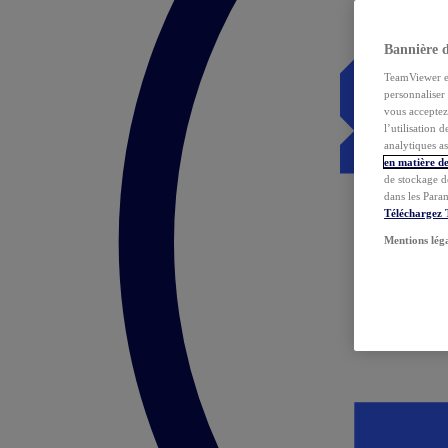
Bannière 
TeamViewer et 
personnaliser 
vous acceptez 
l’utilisation 
analytiques as
en matière de
de stockage d
dans les Para
Téléchargez
Mentions lég