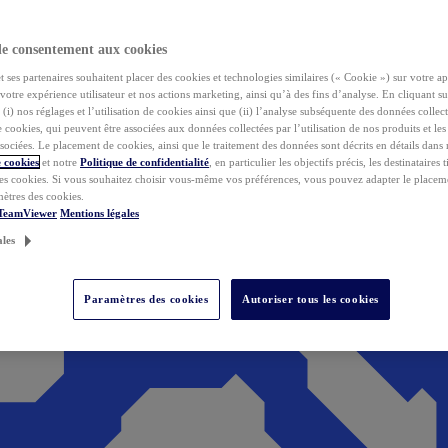
de consentement aux cookies
ses partenaires souhaitent placer des cookies et technologies similaires (« Cookie ») sur votre ap
votre expérience utilisateur et nos actions marketing, ainsi qu’à des fins d’analyse. En cliquant s
(i) nos réglages et l’utilisation de cookies ainsi que (ii) l’analyse subséquente des données collect
de cookies, qui peuvent être associées aux données collectées par l’utilisation de nos produits et le
sociées. Le placement de cookies, ainsi que le traitement des données sont décrits en détails dans
 cookies
et notre
Politique de confidentialité
, en particulier les objectifs précis, les destinataires t
es cookies. Si vous souhaitez choisir vous-même vos préférences, vous pouvez adapter le placem
mètres des cookies.
 TeamViewer
Mentions légales
ales
Paramètres des cookies
Autoriser tous les cookies