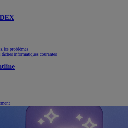
 DEX
vez les problèmes
 tâches informatiques courantes
tline
.
nement