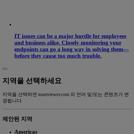
IT issues can be a major hurdle for employees
and business alike. Closely monitoring your
endpoints can go a long way in solving them—
before they cause too much trouble.
지역을 선택하세요
지역을 선택하면 teamviewer.com 의 언어 및/또는 콘텐츠가 변
경됩니다
제안된 지역
Americas