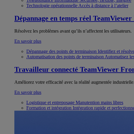
Téléassistance informatique
Sécurisée, flexible, intégrée
Technologie opérationnelle
Accès à distance à l’atelier
Dépannage en temps réel
TeamViewer
Résolvez les problèmes avant qu’ils n’affectent les utilisateurs.
En savoir plus
Dépannage des points de terminaison
Identifiez et résol
Automatisation des points de terminaison
Automatisez les
Travailleur connecté
TeamViewer Fron
Améliorez votre efficacité avec la réalité augmentée industrielle
En savoir plus
Logistique et entreposage
Manutention mains libres
Formation et intégration
Intégration rapide et perfection