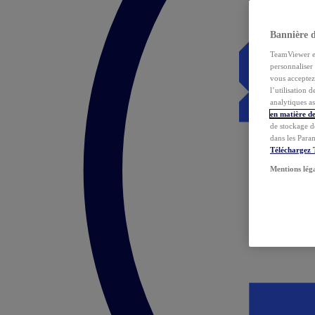
Bannière 
TeamViewer et 
personnaliser 
vous acceptez 
l’utilisation 
analytiques as
en matière de
de stockage d
dans les Para
Téléchargez
Mentions lég