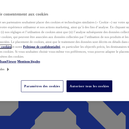
de consentement aux cookies
ses partenaires souhaitent placer des cookies et technologies similaires (« Cookie ») sur votre ap
votre expérience utilisateur et nos actions marketing, ainsi qu’à des fins d’analyse. En cliquant s
(i) nos réglages et l’utilisation de cookies ainsi que (ii) l’analyse subséquente des données collect
de cookies, qui peuvent être associées aux données collectées par l’utilisation de nos produits et le
sociées. Le placement de cookies, ainsi que le traitement des données sont décrits en détails dans
 cookies
et notre
Politique de confidentialité
, en particulier les objectifs précis, les destinataires t
es cookies. Si vous souhaitez choisir vous-même vos préférences, vous pouvez adapter le placem
mètres des cookies.
 TeamViewer
Mentions légales
ales
Paramètres des cookies
Autoriser tous les cookies