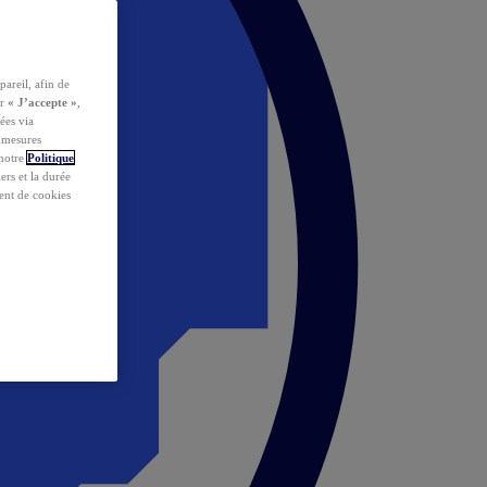
pareil, afin de
ur
« J’accepte »
,
ées via
s mesures
 notre
Politique
iers et la durée
ent de cookies