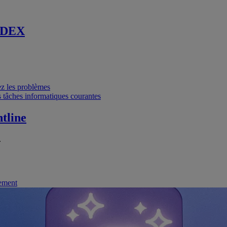
 DEX
vez les problèmes
 tâches informatiques courantes
tline
.
nement