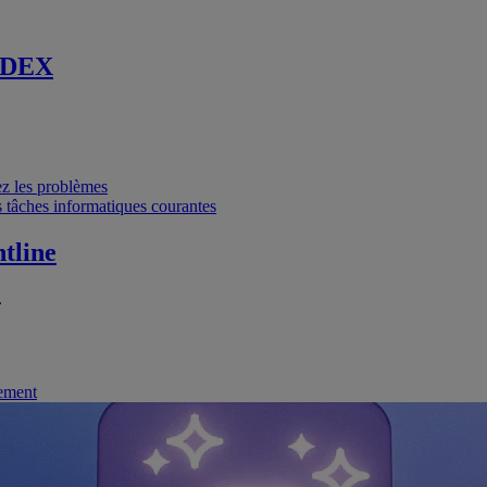
 DEX
vez les problèmes
 tâches informatiques courantes
tline
.
nement