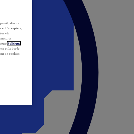
pareil, afin de
ur
« J’accepte »
,
ées via
s mesures
 notre
Politique
iers et la durée
ent de cookies