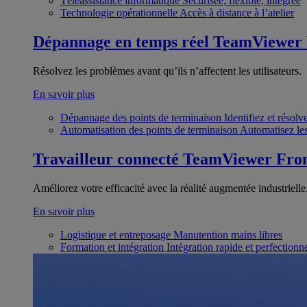
Téléassistance informatique
Sécurisée, flexible, intégrée
Technologie opérationnelle
Accès à distance à l’atelier
Dépannage en temps réel
TeamViewer
Résolvez les problèmes avant qu’ils n’affectent les utilisateurs.
En savoir plus
Dépannage des points de terminaison
Identifiez et résol
Automatisation des points de terminaison
Automatisez les
Travailleur connecté
TeamViewer Fron
Améliorez votre efficacité avec la réalité augmentée industrielle
En savoir plus
Logistique et entreposage
Manutention mains libres
Formation et intégration
Intégration rapide et perfection