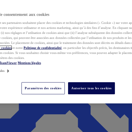
de consentement aux cookies
ses partenaires souhaitent placer des cookies et technologies similaires (« Cookie ») sur votre ap
votre expérience utilisateur et nos actions marketing, ainsi qu’à des fins d’analyse. En cliquant s
(i) nos réglages et l’utilisation de cookies ainsi que (ii) l’analyse subséquente des données collect
de cookies, qui peuvent être associées aux données collectées par l’utilisation de nos produits et le
sociées. Le placement de cookies, ainsi que le traitement des données sont décrits en détails dans
 cookies
et notre
Politique de confidentialité
, en particulier les objectifs précis, les destinataires t
es cookies. Si vous souhaitez choisir vous-même vos préférences, vous pouvez adapter le placem
mètres des cookies.
 TeamViewer
Mentions légales
ales
Paramètres des cookies
Autoriser tous les cookies