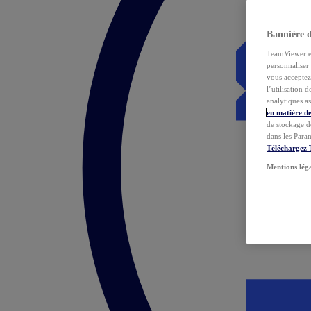
Bannière 
TeamViewer et 
personnaliser 
vous acceptez 
l’utilisation 
analytiques as
en matière de
de stockage d
dans les Para
Téléchargez
Mentions lég