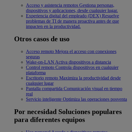
Acceso y asistencia remotos
Gestiona personas,
dispositivos y aplicaciones, desde cualquier lugar.
Experiencia digital del empleado (DEX)
Resuelve
problemas de TI de manera proactiva antes de que
impacten en la productividad.
Otros casos de uso
Acceso remoto
Mejora el acceso con conexiones
seguras
Wake-on-LAN
Activa dispositivos a distancia
Control remoto
Controla dispositivos en cualquier
plataforma
Escritorio remoto
Maximiza la productividad desde
cualquier lugar
Pantalla compartida
Comunicación visual en tiempo
real
Servicio inteligente
Optimiza las operaciones posventa
Por necesidad
Soluciones populares
para diferentes equipos