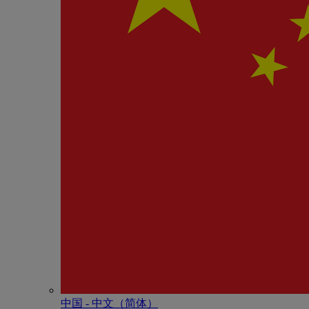
中国 - 中⽂（简体）