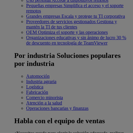
Uso personal
Accede a dispositivos remotos
Pequeñas empresas
Simplifica el acceso y el soporte
remotos
Grandes empresas
Escala y protege tu TI corporativa
Proveedores de servicios gestionados
Gestiona y
mantén la TI de tus clientes
OEM
Optimiza el soporte y las operaciones
Organizaciones educativas y sin ánimo de lucro
30 %
de descuento en tecnología de TeamViewer
Por industria
Soluciones populares
por industria
Automoción
Industria agraria
Logística
Fabricación
Comercio minorista
Atención a la salud
Operaciones bancarias y finanzas
Habla con el equipo de ventas