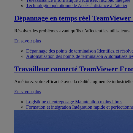
Téléassistance informatique
Sécurisée, flexible, intégrée
Technologie opérationnelle
Accès à distance à l’atelier
Dépannage en temps réel
TeamViewer
Résolvez les problèmes avant qu’ils n’affectent les utilisateurs.
En savoir plus
Dépannage des points de terminaison
Identifiez et résol
Automatisation des points de terminaison
Automatisez les
Travailleur connecté
TeamViewer Fron
Améliorez votre efficacité avec la réalité augmentée industrielle
En savoir plus
Logistique et entreposage
Manutention mains libres
Formation et intégration
Intégration rapide et perfection