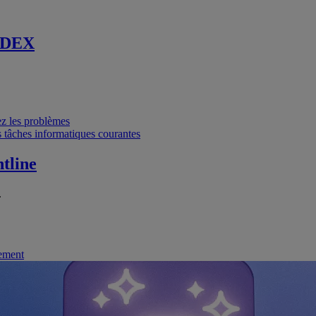
 DEX
vez les problèmes
 tâches informatiques courantes
tline
.
nement