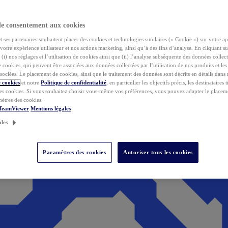
de consentement aux cookies
ses partenaires souhaitent placer des cookies et technologies similaires (« Cookie ») sur votre ap
votre expérience utilisateur et nos actions marketing, ainsi qu’à des fins d’analyse. En cliquant s
(i) nos réglages et l’utilisation de cookies ainsi que (ii) l’analyse subséquente des données collect
de cookies, qui peuvent être associées aux données collectées par l’utilisation de nos produits et le
sociées. Le placement de cookies, ainsi que le traitement des données sont décrits en détails dans
 cookies
et notre
Politique de confidentialité
, en particulier les objectifs précis, les destinataires t
es cookies. Si vous souhaitez choisir vous-même vos préférences, vous pouvez adapter le placem
mètres des cookies.
 TeamViewer
Mentions légales
ales
Paramètres des cookies
Autoriser tous les cookies