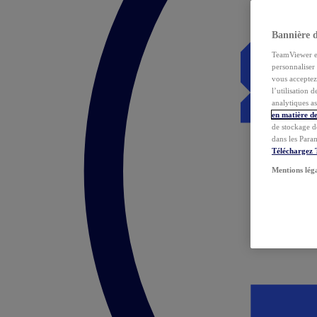
Bannière 
TeamViewer et 
personnaliser 
vous acceptez 
l’utilisation 
analytiques as
en matière de
de stockage d
dans les Para
Téléchargez
Mentions lég