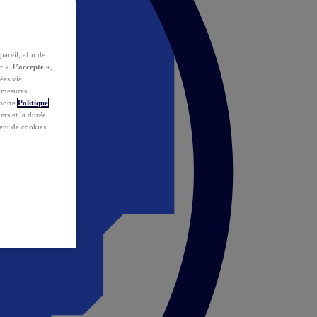
pareil, afin de
ur
« J’accepte »
,
ées via
s mesures
 notre
Politique
iers et la durée
ent de cookies