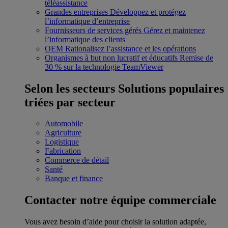
téléassistance
Grandes entreprises
Développez et protégez
l’informatique d’entreprise
Fournisseurs de services gérés
Gérez et maintenez
l’informatique des clients
OEM
Rationalisez l’assistance et les opérations
Organismes à but non lucratif et éducatifs
Remise de
30 % sur la technologie TeamViewer
Selon les secteurs
Solutions populaires
triées par secteur
Automobile
Agriculture
Logistique
Fabrication
Commerce de détail
Santé
Banque et finance
Contacter notre équipe commerciale
Vous avez besoin d’aide pour choisir la solution adaptée,