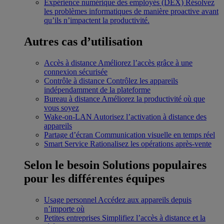
Expérience numérique des employés (DEX)
Résolvez
les problèmes informatiques de manière proactive avant
qu’ils n’impactent la productivité.
Autres cas d’utilisation
Accès à distance
Améliorez l’accès grâce à une
connexion sécurisée
Contrôle à distance
Contrôlez les appareils
indépendamment de la plateforme
Bureau à distance
Améliorez la productivité où que
vous soyez
Wake-on-LAN
Autorisez l’activation à distance des
appareils
Partage d’écran
Communication visuelle en temps réel
Smart Service
Rationalisez les opérations après-vente
Selon le besoin
Solutions populaires
pour les différentes équipes
Usage personnel
Accédez aux appareils depuis
n’importe où
Petites entreprises
Simplifiez l’accès à distance et la