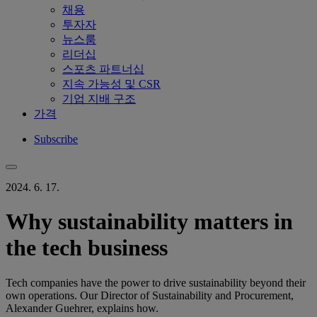
채용
투자자
뉴스룸
리더십
스포츠 파트너십
지속 가능성 및 CSR
기업 지배 구조
가격
Subscribe
2024. 6. 17.
Why sustainability matters in
the tech business
Tech companies have the power to drive sustainability beyond their
own operations. Our Director of Sustainability and Procurement,
Alexander Guehrer, explains how.