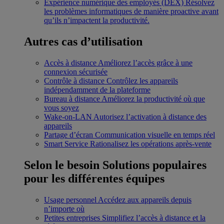
Expérience numérique des employés (DEX)
Résolvez
les problèmes informatiques de manière proactive avant
qu’ils n’impactent la productivité.
Autres cas d’utilisation
Accès à distance
Améliorez l’accès grâce à une
connexion sécurisée
Contrôle à distance
Contrôlez les appareils
indépendamment de la plateforme
Bureau à distance
Améliorez la productivité où que
vous soyez
Wake-on-LAN
Autorisez l’activation à distance des
appareils
Partage d’écran
Communication visuelle en temps réel
Smart Service
Rationalisez les opérations après-vente
Selon le besoin
Solutions populaires
pour les différentes équipes
Usage personnel
Accédez aux appareils depuis
n’importe où
Petites entreprises
Simplifiez l’accès à distance et la