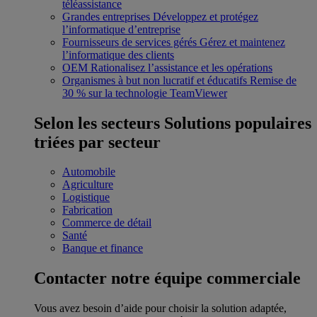
téléassistance
Grandes entreprises
Développez et protégez
l’informatique d’entreprise
Fournisseurs de services gérés
Gérez et maintenez
l’informatique des clients
OEM
Rationalisez l’assistance et les opérations
Organismes à but non lucratif et éducatifs
Remise de
30 % sur la technologie TeamViewer
Selon les secteurs
Solutions populaires
triées par secteur
Automobile
Agriculture
Logistique
Fabrication
Commerce de détail
Santé
Banque et finance
Contacter notre équipe commerciale
Vous avez besoin d’aide pour choisir la solution adaptée,