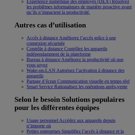
Expérience numérique des employés (DEX)
Résolvez
les problèmes informatiques de manière proactive avant
qu’ils n’impactent la productivité.
Autres cas d’utilisation
Accès à distance
Améliorez l’accès grâce à une
connexion sécurisée
Contrôle à distance
Contrôlez les appareils
indépendamment de la plateforme
Bureau à distance
Améliorez la productivité où que
vous soyez
Wake-on-LAN
Autorisez l’activation à distance des
appareils
Partage d’écran
Communication visuelle en temps réel
Smart Service
Rationalisez les opérations après-vente
Selon le besoin
Solutions populaires
pour les différentes équipes
Usage personnel
Accédez aux appareils depuis
n’importe où
Petites entreprises
Simplifiez l’accès à distance et la