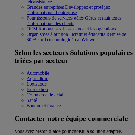
téléassistance
Grandes entreprises
Développez et protégez
l’informatique d’entreprise
Fournisseurs de services gérés
Gérez et maintenez
l’informatique des clients
OEM
Rationalisez l’assistance et les opérations
Organismes à but non lucratif et éducatifs
Remise de
30 % sur la technologie TeamViewer
Selon les secteurs
Solutions populaires
triées par secteur
Automobile
Agriculture
Logistique
Fabrication
Commerce de détail
Santé
Banque et finance
Contacter notre équipe commerciale
Vous avez besoin d’aide pour choisir la solution adaptée,