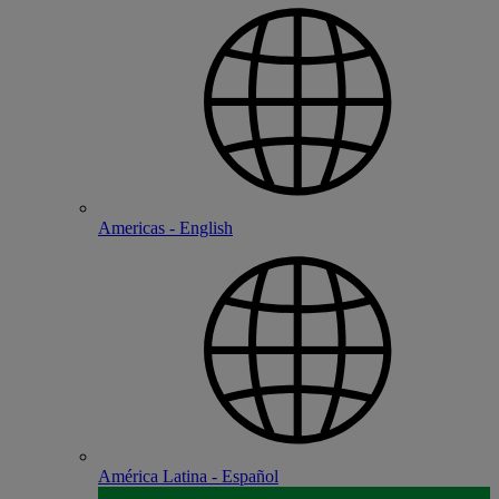
Americas - English
América Latina - Español