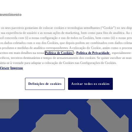
nsentimento
os seus parceiros gostariam de colocar cookies e tecnologias semelhantes (“Cookie”) no seu disp
a sua experiência de usuário e as nossas ações de marketing, bem como para fins de analítica. Ao 
cê concorda com (i) a nossa configuração e uso de todos os Cookies, bem como (ii) o nosso pr
os dados coletados com o uso dos Cookies, que depois podem ser combinados com dados coletad
s produtos e medidas de analítica correspondentes. A colocação do Cookie, assim como o proces
scritos em mais detalhes na nossa
Política de Cookies
e
Política de Privacidade
, especialmente
ecíficos, terceiros destinatários e tempo de armazenamento dos cookies. Se quiser escolher as suas
 sinta-se à vontade para adaptar a colocação de Cookies nas Configurações de Cookies.
Viewer
Impresso
Definições de cookies
Aceitar todos os cookies