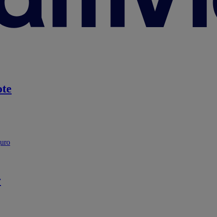
te
guro
r