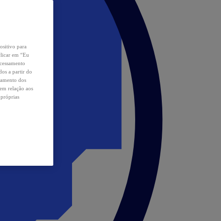
ositivo para
clicar em “Eu
ocessamento
os a partir do
samento dos
 em relação aos
 próprias