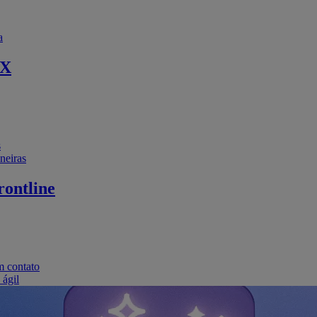
a
EX
s
neiras
ontline
m contato
 ágil