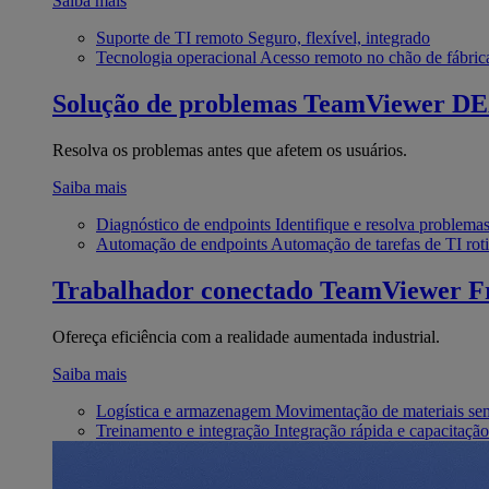
Saiba mais
Suporte de TI remoto
Seguro, flexível, integrado
Tecnologia operacional
Acesso remoto no chão de fábric
Solução de problemas
TeamViewer D
Resolva os problemas antes que afetem os usuários.
Saiba mais
Diagnóstico de endpoints
Identifique e resolva problema
Automação de endpoints
Automação de tarefas de TI roti
Trabalhador conectado
TeamViewer Fr
Ofereça eficiência com a realidade aumentada industrial.
Saiba mais
Logística e armazenagem
Movimentação de materiais se
Treinamento e integração
Integração rápida e capacitação