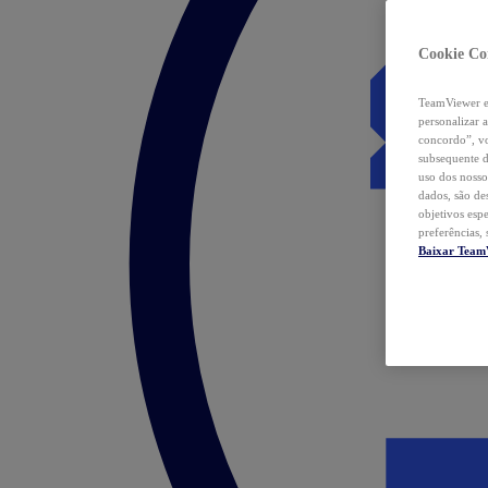
Cookie Co
TeamViewer e 
personalizar 
concordo”, vo
subsequente d
uso dos nosso
dados, são de
objetivos esp
preferências,
Baixar Team