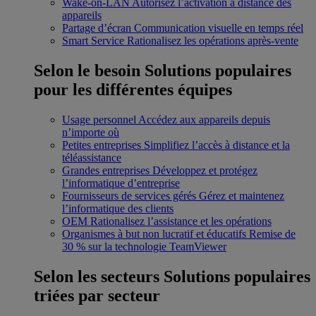
Wake-on-LAN
Autorisez l’activation à distance des
appareils
Partage d’écran
Communication visuelle en temps réel
Smart Service
Rationalisez les opérations après-vente
Selon le besoin
Solutions populaires
pour les différentes équipes
Usage personnel
Accédez aux appareils depuis
n’importe où
Petites entreprises
Simplifiez l’accès à distance et la
téléassistance
Grandes entreprises
Développez et protégez
l’informatique d’entreprise
Fournisseurs de services gérés
Gérez et maintenez
l’informatique des clients
OEM
Rationalisez l’assistance et les opérations
Organismes à but non lucratif et éducatifs
Remise de
30 % sur la technologie TeamViewer
Selon les secteurs
Solutions populaires
triées par secteur