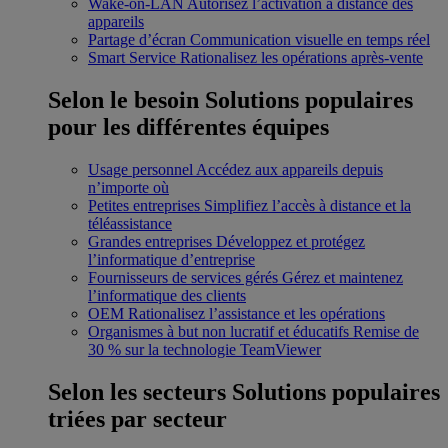
Wake-on-LAN
Autorisez l’activation à distance des
appareils
Partage d’écran
Communication visuelle en temps réel
Smart Service
Rationalisez les opérations après-vente
Selon le besoin
Solutions populaires
pour les différentes équipes
Usage personnel
Accédez aux appareils depuis
n’importe où
Petites entreprises
Simplifiez l’accès à distance et la
téléassistance
Grandes entreprises
Développez et protégez
l’informatique d’entreprise
Fournisseurs de services gérés
Gérez et maintenez
l’informatique des clients
OEM
Rationalisez l’assistance et les opérations
Organismes à but non lucratif et éducatifs
Remise de
30 % sur la technologie TeamViewer
Selon les secteurs
Solutions populaires
triées par secteur