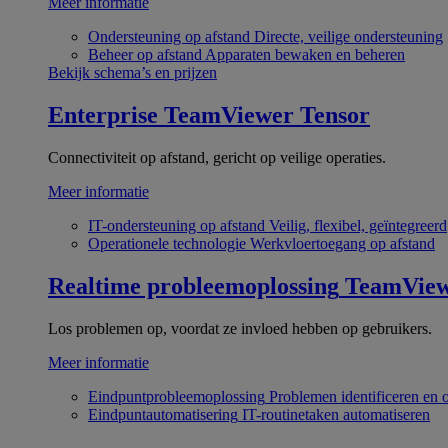
Meer informatie
Ondersteuning op afstand
Directe, veilige ondersteuning
Beheer op afstand
Apparaten bewaken en beheren
Bekijk schema’s en prijzen
Enterprise
TeamViewer Tensor
Connectiviteit op afstand, gericht op veilige operaties.
Meer informatie
IT-ondersteuning op afstand
Veilig, flexibel, geïntegreerd
Operationele technologie
Werkvloertoegang op afstand
Realtime probleemoplossing
TeamVie
Los problemen op, voordat ze invloed hebben op gebruikers.
Meer informatie
Eindpuntprobleemoplossing
Problemen identificeren en 
Eindpuntautomatisering
IT-routinetaken automatiseren