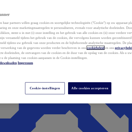
anner
 haar partners willen graag cookies en soortgelijke technologieën ("Cookie") op uw apparaat p
aring en onze marketingmaatregelen te personaliseren, evenals voor analytische doeleinden. Do
klikken, stemt u in met (i) onze instelling en het gebruik van alle cookies en (ii) onze verdere v
zijn verzameld tijdens het gebruik van de cookies, die vervolgens kunnen worden gecombineer
ameld tijdens uw gebruik van onze producten en de bijbehorende analytische maatregelen. De pla
e verwerking van de gegevens worden verder beschreven in ons
cookiebeleid
en ons
privacybele
acte doeleinden, de ontvangers van de cookies en de duur van de opslag van de cookies. Als u u
t u de plaatsing van cookies aanpassen in de Cookie-instellingen.
downloaden
Impressum
Cookie-instellingen
Alle cookies accepteren