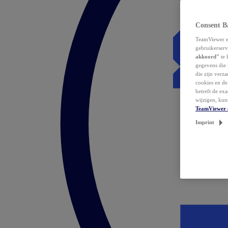
Consent B
TeamViewer en
gebruikerserv
akkoord"
te 
gegevens die 
die zijn verz
cookies en d
betreft de ex
wijzigen, kun
TeamViewer 
Imprint