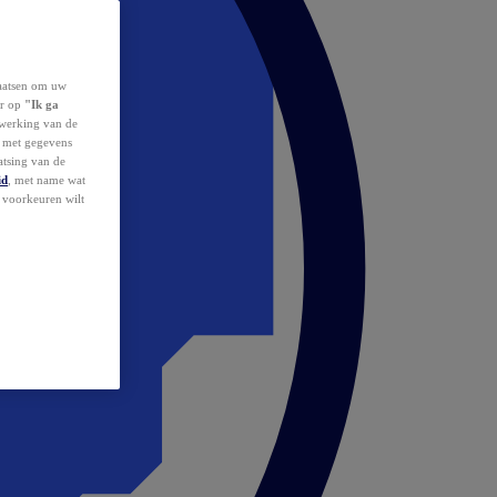
laatsen om uw
or op
"Ik ga
erwerking van de
d met gegevens
atsing van de
id
, met name wat
w voorkeuren wilt