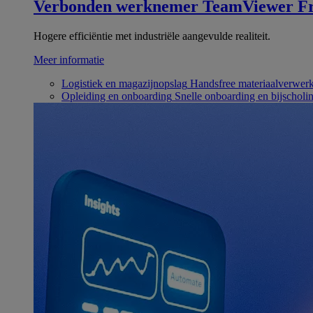
Verbonden werknemer
TeamViewer Fr
Hogere efficiëntie met industriële aangevulde realiteit.
Meer informatie
Logistiek en magazijnopslag
Handsfree materiaalverwer
Opleiding en onboarding
Snelle onboarding en bijscholi