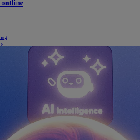
ontline
king
ng