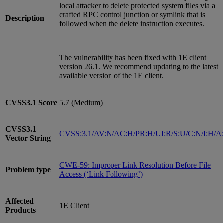
local attacker to delete protected system files via a
crafted RPC control junction or symlink that is
Description
followed when the delete instruction executes.
The vulnerability has been fixed with 1E client
version 26.1. We recommend updating to the latest
available version of the 1E client.
CVSS3.1
Score
5.7 (Medium)
CVSS3.1
CVSS:3.1/AV:N/AC:H/PR:H/UI:R/S:U/C:N/I:H/A
Vector String
CWE-59: Improper Link Resolution Before File
Problem type
Access (‘Link Following’)
Affected
1E Client
Products