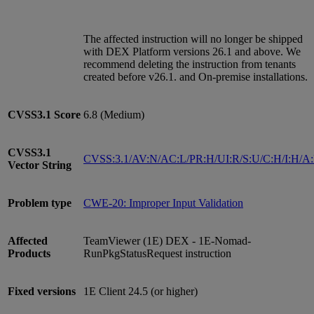
The affected instruction will no longer be shipped
with DEX Platform versions 26.1 and above. We
recommend deleting the instruction from tenants
created before v26.1. and On-premise installations.
CVSS3.1
Score
6.8 (Medium)
CVSS3.1
CVSS:3.1/AV:N/AC:L/PR:H/UI:R/S:U/C:H/I:H/A
Vector String
Problem type
CWE-20: Improper Input Validation
Affected
TeamViewer (1E) DEX - 1E-Nomad-
Products
RunPkgStatusRequest instruction
Fixed versions
1E Client 24.5 (or higher)