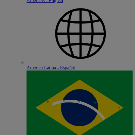
Americas - English
América Latina - Español