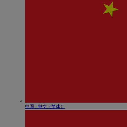
中国 - 中⽂（简体）