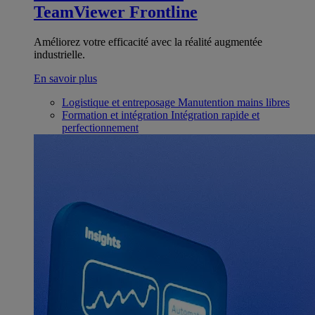
TeamViewer Frontline
Améliorez votre efficacité avec la réalité augmentée
industrielle.
En savoir plus
Logistique et entreposage
Manutention mains libres
Formation et intégration
Intégration rapide et
perfectionnement