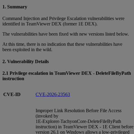
1. Summary
Command Injection and Privilege Escalation vulnerabilities were
identified in TeamViewer DEX (former 1E DEX).
The vulnerabilities have been fixed with new versions listed below.
At this time, there is no indication that these vulnerabilities have
been exploited in the wild.
2. Vulnerability Details
2.1 Privilege escalation in TeamViewer DEX - DeleteFileByPath
instruction
CVE-ID
CVE-2026-23563
Improper Link Resolution Before File Access
(invoked by
1E‑Explorer‑TachyonCore‑DeleteFileByPath
instruction) in TeamViewer DEX - 1E Client before
version 26.1 on Windows allows a low‑privileged