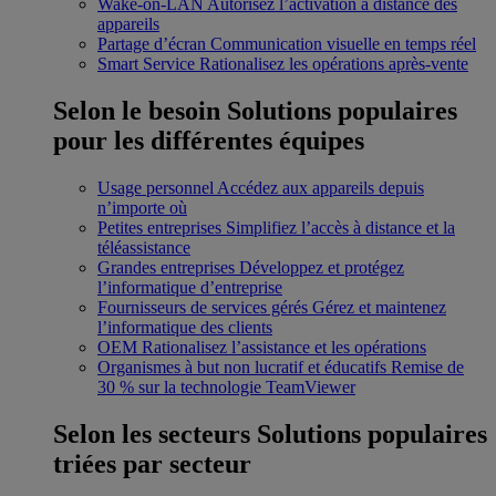
Wake-on-LAN
Autorisez l’activation à distance des
appareils
Partage d’écran
Communication visuelle en temps réel
Smart Service
Rationalisez les opérations après-vente
Selon le besoin
Solutions populaires
pour les différentes équipes
Usage personnel
Accédez aux appareils depuis
n’importe où
Petites entreprises
Simplifiez l’accès à distance et la
téléassistance
Grandes entreprises
Développez et protégez
l’informatique d’entreprise
Fournisseurs de services gérés
Gérez et maintenez
l’informatique des clients
OEM
Rationalisez l’assistance et les opérations
Organismes à but non lucratif et éducatifs
Remise de
30 % sur la technologie TeamViewer
Selon les secteurs
Solutions populaires
triées par secteur