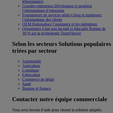
téléassistance
Grandes entreprises
Développez et protégez
l’informatique d’entreprise
Fournisseurs de services gérés
Gérez et maintenez
l’informatique des clients
OEM
Rationalisez l’assistance et les opérations
Organismes à but non lucratif et éducatifs
Remise de
30 % sur la technologie TeamViewer
Selon les secteurs
Solutions populaires
triées par secteur
Automobile
Agriculture
Logistique
Fabrication
Commerce de détail
Santé
Banque et finance
Contacter notre équipe commerciale
Vous avez besoin d’aide pour choisir la solution adaptée,