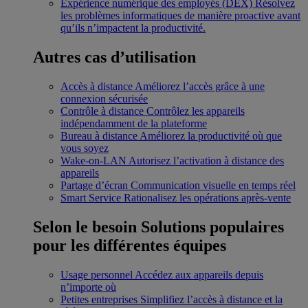
Expérience numérique des employés (DEX)
Résolvez
les problèmes informatiques de manière proactive avant
qu’ils n’impactent la productivité.
Autres cas d’utilisation
Accès à distance
Améliorez l’accès grâce à une
connexion sécurisée
Contrôle à distance
Contrôlez les appareils
indépendamment de la plateforme
Bureau à distance
Améliorez la productivité où que
vous soyez
Wake-on-LAN
Autorisez l’activation à distance des
appareils
Partage d’écran
Communication visuelle en temps réel
Smart Service
Rationalisez les opérations après-vente
Selon le besoin
Solutions populaires
pour les différentes équipes
Usage personnel
Accédez aux appareils depuis
n’importe où
Petites entreprises
Simplifiez l’accès à distance et la