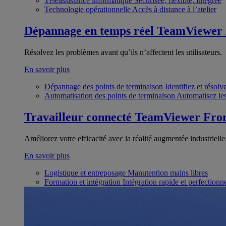
Téléassistance informatique
Sécurisée, flexible, intégrée
Technologie opérationnelle
Accès à distance à l’atelier
Dépannage en temps réel
TeamViewer
Résolvez les problèmes avant qu’ils n’affectent les utilisateurs.
En savoir plus
Dépannage des points de terminaison
Identifiez et résol
Automatisation des points de terminaison
Automatisez les
Travailleur connecté
TeamViewer Fron
Améliorez votre efficacité avec la réalité augmentée industrielle
En savoir plus
Logistique et entreposage
Manutention mains libres
Formation et intégration
Intégration rapide et perfection