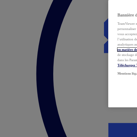
Bannière 
TeamViewer et 
personnaliser 
vous acceptez 
l’utilisation 
analytiques as
en matière de
de stockage d
dans les Para
Téléchargez
Mentions lég