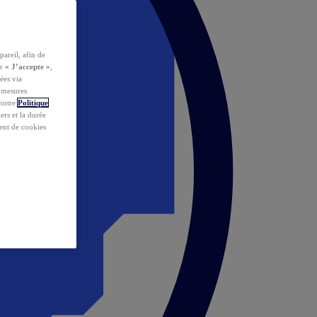
pareil, afin de
ur
« J’accepte »
,
ées via
s mesures
 notre
Politique
iers et la durée
ent de cookies