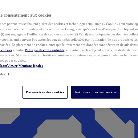
de consentement aux cookies
ses partenaires souhaitent placer des cookies et technologies similaires (« Cookie ») sur votre ap
votre expérience utilisateur et nos actions marketing, ainsi qu’à des fins d’analyse. En cliquant s
(i) nos réglages et l’utilisation de cookies ainsi que (ii) l’analyse subséquente des données collect
de cookies, qui peuvent être associées aux données collectées par l’utilisation de nos produits et le
sociées. Le placement de cookies, ainsi que le traitement des données sont décrits en détails dans
 cookies
et notre
Politique de confidentialité
, en particulier les objectifs précis, les destinataires t
es cookies. Si vous souhaitez choisir vous-même vos préférences, vous pouvez adapter le placem
mètres des cookies.
 TeamViewer
Mentions légales
ales
Paramètres des cookies
Autoriser tous les cookies