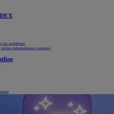
 DEX
vez les problèmes
 tâches informatiques courantes
tline
.
nement